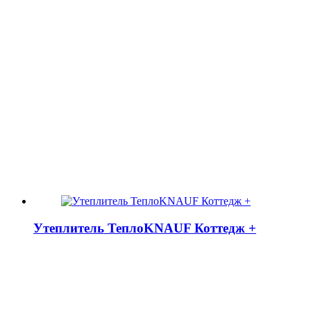
Утеплитель ТеплоKNAUF Коттедж +