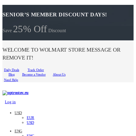
SENIOR’S MEMBER DISCOUNT DAYS!
25% Off
Save
Discount
WELCOME TO WOLMART STORE MESSAGE OR
REMOVE IT!
Daily Deals
Track Order
Blog
Become a Vendor
About Us
Need Help
Log in
USD
EUR
USD
ENG
ENG