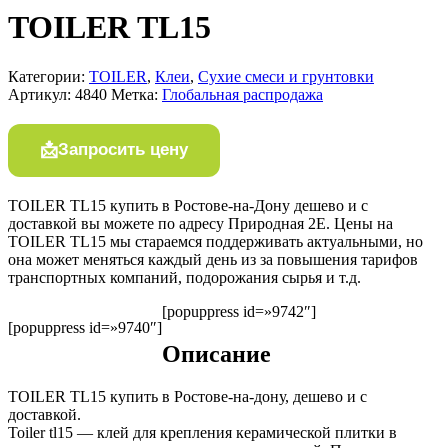
TOILER TL15
Категории:
TOILER
,
Клеи
,
Сухие смеси и грунтовки
Артикул:
4840
Метка:
Глобальная распродажа
Запросить цену
TOILER TL15 купить в Ростове-на-Дону дешево и с
доставкой вы можете по адресу Природная 2Е. Цены на
TOILER TL15 мы стараемся поддерживать актуальными, но
она может меняться каждый день из за повышения тарифов
транспортных компаний, подорожания сырья и т.д.
[popuppress id=»9742″]
[popuppress id=»9740″]
Описание
TOILER TL15 купить в Ростове-на-дону, дешево и с
доставкой.
Toiler tl15 — клей для крепления керамической плитки в