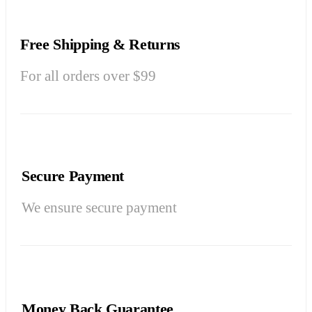
Free Shipping & Returns
For all orders over $99
Secure Payment
We ensure secure payment
Money Back Guarantee