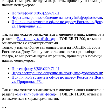
товара, то мы рекомендуем их решить, прибегнув к помощи
наших менеджеров:
По телефону 8(863)229-71-11
;
Через электронное общение на почту info@optrostov.ru
;
При личной встрече в офисе по адресу Ростов-на-Дону,
ул. Природная 2Е.
.
Так же вы можете ознакомиться с мнением наших клиентов в
разделе «
Вентилируемый фасад
» , TOILER TL200, отзывы и
ознакомиться с характеристиками.
Только у нас наиболее выгодные цены на TOILER TL200 в
Ростове-на-Дону. Если у вас есть сложности при выборе
товара, то мы рекомендуем их решить, прибегнув к помощи
наших менеджеров:
По телефону 8(863)229-71-11
;
Через электронное общение на почту info@optrostov.ru
;
При личной встрече в офисе по адресу Ростов-на-Дону,
ул. Природная 2Е.
.
Так же вы можете ознакомиться с мнением наших клиентов в
разделе «
Вентилируемый фасад
» , TOILER TL200, отзывы и
ознакомиться с характеристиками.