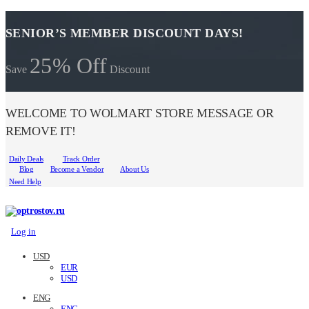
SENIOR’S MEMBER DISCOUNT DAYS!
25% Off
Save
Discount
WELCOME TO WOLMART STORE MESSAGE OR
REMOVE IT!
Daily Deals
Track Order
Blog
Become a Vendor
About Us
Need Help
Log in
USD
EUR
USD
ENG
ENG