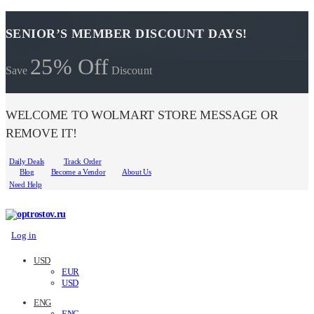
SENIOR’S MEMBER DISCOUNT DAYS!
25% Off
Save
Discount
WELCOME TO WOLMART STORE MESSAGE OR
REMOVE IT!
Daily Deals
Track Order
Blog
Become a Vendor
About Us
Need Help
Log in
USD
EUR
USD
ENG
ENG