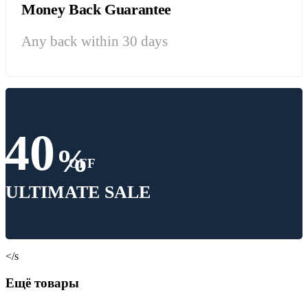
Money Back Guarantee
Any back within 30 days
40
%
OFF
ULTIMATE SALE
</s
Ещё товары