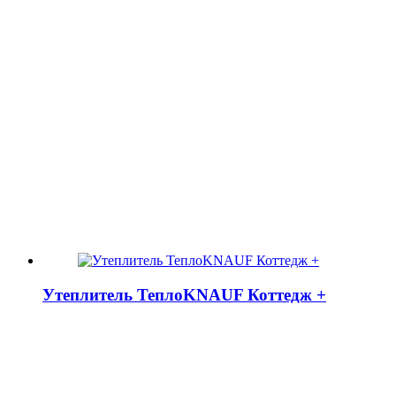
Утеплитель ТеплоKNAUF Коттедж +