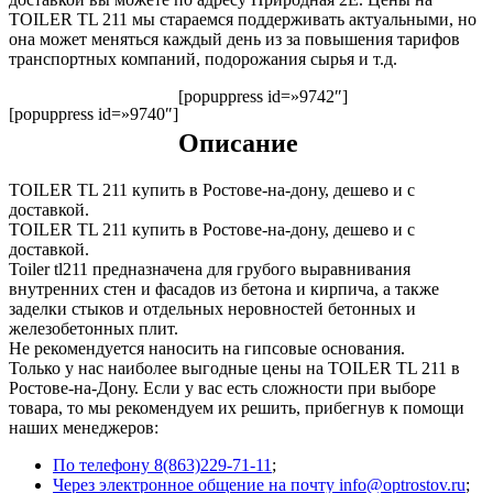
TOILER TL 211 мы стараемся поддерживать актуальными, но
она может меняться каждый день из за повышения тарифов
транспортных компаний, подорожания сырья и т.д.
[popuppress id=»9742″]
[popuppress id=»9740″]
Описание
TOILER TL 211 купить в Ростове-на-дону, дешево и с
доставкой.
TOILER TL 211 купить в Ростове-на-дону, дешево и с
доставкой.
Toiler tl211 предназначена для грубого выравнивания
внутренних стен и фасадов из бетона и кирпича, а также
заделки стыков и отдельных неровностей бетонных и
железобетонных плит.
Не рекомендуется наносить на гипсовые основания.
Только у нас наиболее выгодные цены на TOILER TL 211 в
Ростове-на-Дону. Если у вас есть сложности при выборе
товара, то мы рекомендуем их решить, прибегнув к помощи
наших менеджеров:
По телефону 8(863)229-71-11
;
Через электронное общение на почту info@optrostov.ru
;