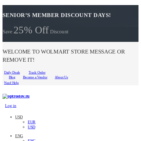
SENIOR’S MEMBER DISCOUNT DAYS!
25% Off
Save
Discount
WELCOME TO WOLMART STORE MESSAGE OR
REMOVE IT!
Daily Deals
Track Order
Blog
Become a Vendor
About Us
Need Help
Log in
USD
EUR
USD
ENG
ENG