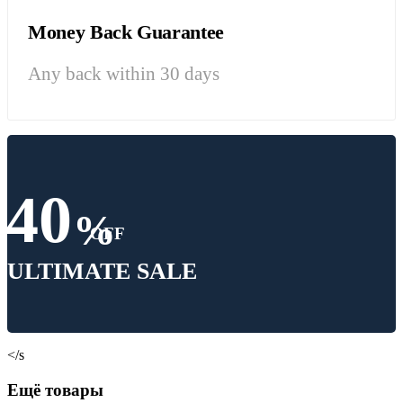
Money Back Guarantee
Any back within 30 days
40
%
OFF
ULTIMATE SALE
</s
Ещё товары