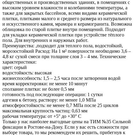
общественных и производственных зданиях, в помещениях с
высоким уровнем влажности и колебаниями температуры, а
также для закрытых бассейнов, всеми видами керамической
плитки, плитками малого и среднего размера из натурального
и искусственного камня, мрамора и керамогранита. Возможна
облицовка по старой плитке внутри помещений. Подходит
для укладки керамической плитки при устройстве тёплого
пола. Для внутренних и наружных работ.
Преимущества: ,подходит для теплого пола, водостойкий,
морозостойкий Расход: На 1 м² поверхности необходимо 3,6 –
4,8 кг сухой смеси при толщине слоя 3 – 4 мм. Технические
характеристики:
цвет: серый
водостойкость: высокая
жизнеспособность: 1,5 – 2,5 часа после затворения водой
время корректировки: не менее 10 минут
сползание плитки: не более 0,5 мм
готовность под последующие операции: 1 сутки
адгезия к бетону, раствору: не менее 1,0 МПа
атмосферостойкость: не менее 0,7 МПа после 25 циклов
максимальная крупность частиц: 0,63 мм
рабочая температура: от +5° до +30° C
Только у нас наиболее выгодные цены на ТИМ №35 Сильной
фиксации в Ростове-на-Дону. Если у вас есть сложности при
выборе товара, то мы рекомендуем их решить, прибегнув к