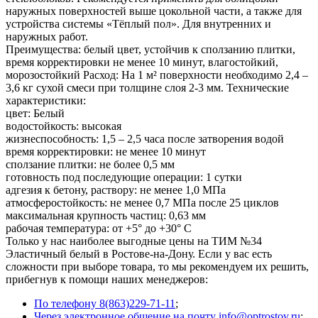
наружных поверхностей выше цокольной части, а также для
устройства системы «Тёплый пол». Для внутренних и
наружных работ.
Преимущества: белый цвет, устойчив к сползанию плитки,
время корректировки не менее 10 минут, влагостойкий,
морозостойкий Расход: На 1 м² поверхности необходимо 2,4 –
3,6 кг сухой смеси при толщине слоя 2-3 мм. Технические
характеристики:
цвет: Белый
водостойкость: высокая
жизнеспособность: 1,5 – 2,5 часа после затворения водой
время корректировки: не менее 10 минут
сползание плитки: не более 0,5 мм
готовность под последующие операции: 1 сутки
адгезия к бетону, раствору: не менее 1,0 МПа
атмосферостойкость: не менее 0,7 МПа после 25 циклов
максимальная крупность частиц: 0,63 мм
рабочая температура: от +5° до +30° C
Только у нас наиболее выгодные цены на ТИМ №34
Эластичный белый в Ростове-на-Дону. Если у вас есть
сложности при выборе товара, то мы рекомендуем их решить,
прибегнув к помощи наших менеджеров:
По телефону 8(863)229-71-11
;
Через электронное общение на почту info@optrostov.ru
;