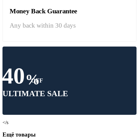
Money Back Guarantee
Any back within 30 days
40
%
OFF
ULTIMATE SALE
</s
Ещё товары