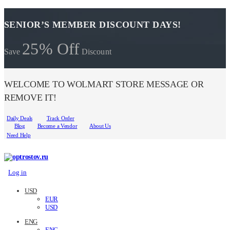
SENIOR’S MEMBER DISCOUNT DAYS!
25% Off
Save
Discount
WELCOME TO WOLMART STORE MESSAGE OR
REMOVE IT!
Daily Deals
Track Order
Blog
Become a Vendor
About Us
Need Help
Log in
USD
EUR
USD
ENG
ENG