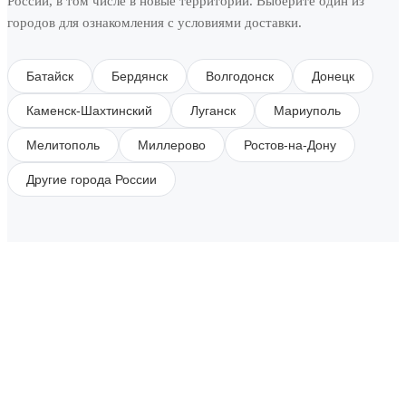
России, в том числе в новые территории. Выберите один из
городов для ознакомления с условиями доставки.
Батайск
Бердянск
Волгодонск
Донецк
Каменск-Шахтинский
Луганск
Мариуполь
Мелитополь
Миллерово
Ростов-на-Дону
Другие города России
SUBSCRIBE TO OUR NEWSLETTER
Get all the latest information on Events, Sales and
Offers.