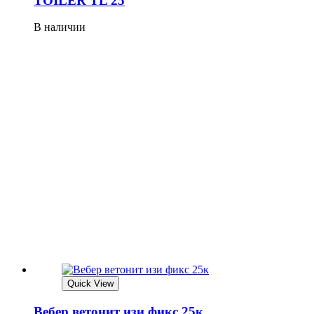
TOILER TL 25
В наличии
Quick View
Вебер ветонит изи фикс 25к