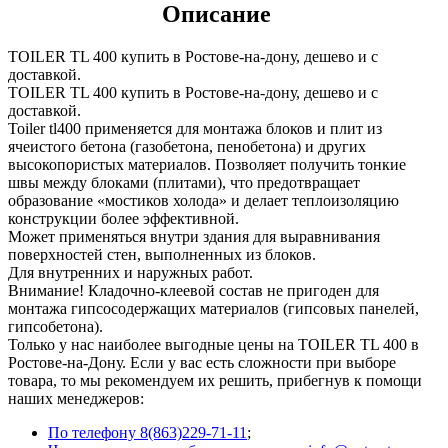
Описание
TOILER TL 400 купить в Ростове-на-дону, дешево и с
доставкой.
TOILER TL 400 купить в Ростове-на-дону, дешево и с
доставкой.
Toiler tl400 применяется для монтажа блоков и плит из
ячеистого бетона (газобетона, пенобетона) и других
высокопористых материалов. Позволяет получить тонкие
швы между блоками (плитами), что предотвращает
образование «мостиков холода» и делает теплоизоляцию
конструкции более эффективной.
Может применяться внутри здания для выравнивания
поверхностей стен, выполненных из блоков.
Для внутренних и наружных работ.
Внимание! Кладочно-клеевой состав не пригоден для
монтажа гипсосодержащих материалов (гипсовых панелей,
гипсобетона).
Только у нас наиболее выгодные цены на TOILER TL 400 в
Ростове-на-Дону. Если у вас есть сложности при выборе
товара, то мы рекомендуем их решить, прибегнув к помощи
наших менеджеров:
По телефону 8(863)229-71-11
;