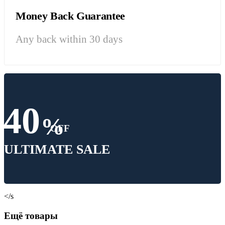
Money Back Guarantee
Any back within 30 days
40
%
OFF
ULTIMATE SALE
</s
Ещё товары