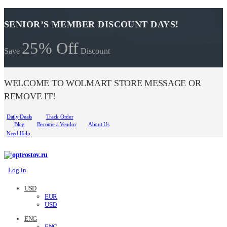
SENIOR’S MEMBER DISCOUNT DAYS!
25% Off
Save
Discount
WELCOME TO WOLMART STORE MESSAGE OR
REMOVE IT!
Daily Deals
Track Order
Blog
Become a Vendor
About Us
Need Help
Log in
USD
EUR
USD
ENG
ENG