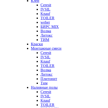
Клеи
Ceresit
IVSIL
Knauf
TOILER
weber
БИРС MIX
Волма
Литокс
ТИМ
Краски
Монтажные смеси
Ceresit
IVSIL
Knauf
TOILER
Волма
Литокс
Плитонит
Тим
Наливные полы
Ceresit
IVSIL
Knauf
TOILER