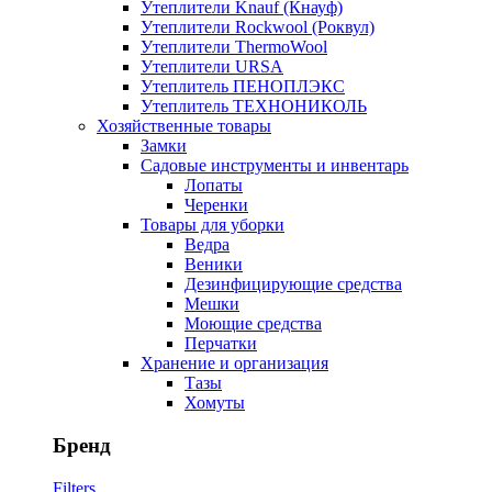
Утеплители Knauf (Кнауф)
Утеплители Rockwool (Роквул)
Утеплители ThermoWool
Утеплители URSA
Утеплитель ПЕНОПЛЭКС
Утеплитель ТЕХНОНИКОЛЬ
Хозяйственные товары
Замки
Садовые инструменты и инвентарь
Лопаты
Черенки
Товары для уборки
Ведра
Веники
Дезинфицирующие средства
Мешки
Моющие средства
Перчатки
Хранение и организация
Тазы
Хомуты
Бренд
Filters