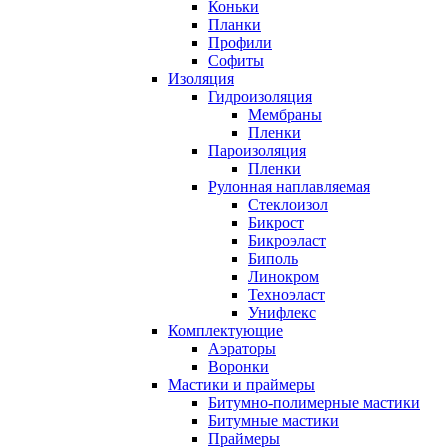
Коньки
Планки
Профили
Софиты
Изоляция
Гидроизоляция
Мембраны
Пленки
Пароизоляция
Пленки
Рулонная наплавляемая
Cтеклоизол
Бикрост
Бикроэласт
Биполь
Линокром
Техноэласт
Унифлекс
Комплектующие
Аэраторы
Воронки
Мастики и праймеры
Битумно-полимерные мастики
Битумные мастики
Праймеры