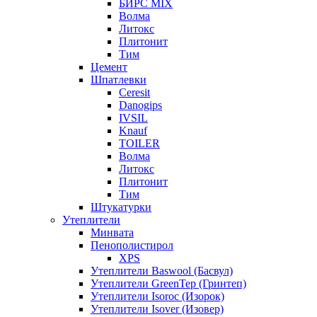
БИРС MIX
Волма
Литокс
Плитонит
Тим
Цемент
Шпатлевки
Ceresit
Danogips
IVSIL
Knauf
TOILER
Волма
Литокс
Плитонит
Тим
Штукатурки
Утеплители
Минвата
Пенополистирол
XPS
Утеплители Baswool (Басвул)
Утеплители GreenTep (Гринтеп)
Утеплители Isoroc (Изорок)
Утеплители Isover (Изовер)