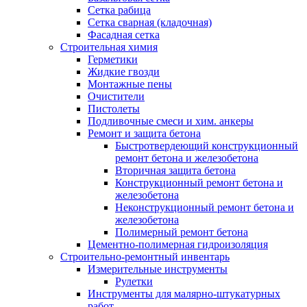
Сетка рабица
Сетка сварная (кладочная)
Фасадная сетка
Строительная химия
Герметики
Жидкие гвозди
Монтажные пены
Очистители
Пистолеты
Подливочные смеси и хим. анкеры
Ремонт и защита бетона
Быстротвердеющий конструкционный
ремонт бетона и железобетона
Вторичная защита бетона
Конструкционный ремонт бетона и
железобетона
Неконструкционный ремонт бетона и
железобетона
Полимерный ремонт бетона
Цементно-полимерная гидроизоляция
Строительно-ремонтный инвентарь
Измерительные инструменты
Рулетки
Инструменты для малярно-штукатурных
работ