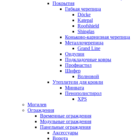
Покрытия
Гибкая черепица
Döcke
Katepal
Roofshield
Shinglas
Коньково-карнизная черепица
Металлочерепица
Grand Line
Ондулин
Подкладочные ковры
Профнастил
Шифер
Волновой
Утеплители для кровли
Минвата
Пенополистирол
XPS
Могилев
Ограждения
Временные ограждения
Модульные ограждения
Панельные ограждения
Аксессуары
Ворота