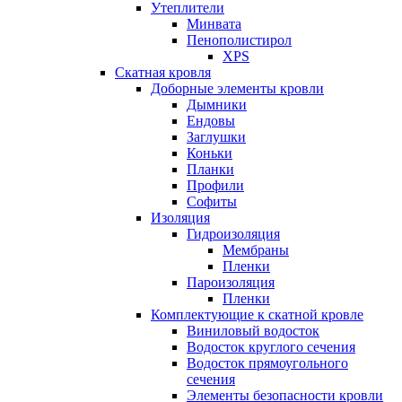
Утеплители
Минвата
Пенополистирол
XPS
Скатная кровля
Доборные элементы кровли
Дымники
Ендовы
Заглушки
Коньки
Планки
Профили
Софиты
Изоляция
Гидроизоляция
Мембраны
Пленки
Пароизоляция
Пленки
Комплектующие к скатной кровле
Виниловый водосток
Водосток круглого сечения
Водосток прямоугольного
сечения
Элементы безопасности кровли