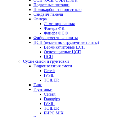
ОСП (ОСБ, OSB) плиты
Подвесные потолки
Поликарбонат и оргстекло
Сэндвич-панели
Фанера
Ламинированная
Фанера ФК
Фанера ФСФ
Фиброцементные плиты
ЦСП (цементно-стружечные плиты)
Вермикулитовые ЦСП
Огнезащитные ЦСП
ЦСП
Сухие смеси и грунтовки
Гидроизоляция смеси
Ceresit
IVSIL
TOILER
Гипс
Грунтовки
Ceresit
Danogips
IVSIL
TOILER
БИРС MIX