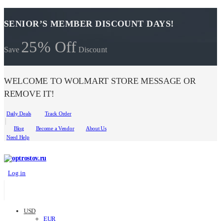
SENIOR’S MEMBER DISCOUNT DAYS!
25% Off
Save
Discount
WELCOME TO WOLMART STORE MESSAGE OR
REMOVE IT!
Daily Deals
Track Order
Blog
Become a Vendor
About Us
Need Help
Log in
USD
EUR