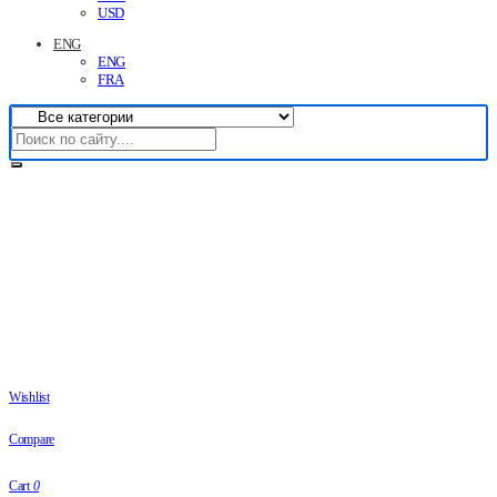
USD
ENG
ENG
FRA
Wishlist
Compare
Cart
0