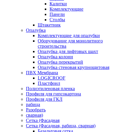
Калитки
Комплектующие
Панели
Столбы
Штакетник
Опалубка
Комплектующие для опалубки
Оборудование для монолитного
строительства
Опалубка для лифтовых шахт
Опалубка колонн
Опалубка перекрытий
Опалубка стеновая крупнощитовая
ПВХ Мембрана
LOGICROOF
Плaстфoил
Полиэтиленовая пленка
Профиля для гипсокартона
Профиля для ГКЛ
рабица
Разобрать
сварная)
Сетка (Фасадная
Сетка (Фасадная, рабица, сварная)
Базальтовая сетка