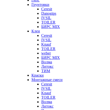
Гипс
Грунтовки
Ceresit
Danogips
IVSIL
TOILER
БИРС MIX
Клеи
Ceresit
IVSIL
Knauf
TOILER
weber
БИРС MIX
Волма
Литокс
ТИМ
Краски
Монтажные смеси
Ceresit
IVSIL
Knauf
TOILER
Волма
Литокс