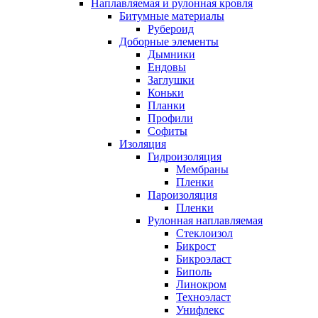
Наплавляемая и рулонная кровля
Битумные материалы
Рубероид
Доборные элементы
Дымники
Ендовы
Заглушки
Коньки
Планки
Профили
Софиты
Изоляция
Гидроизоляция
Мембраны
Пленки
Пароизоляция
Пленки
Рулонная наплавляемая
Cтеклоизол
Бикрост
Бикроэласт
Биполь
Линокром
Техноэласт
Унифлекс