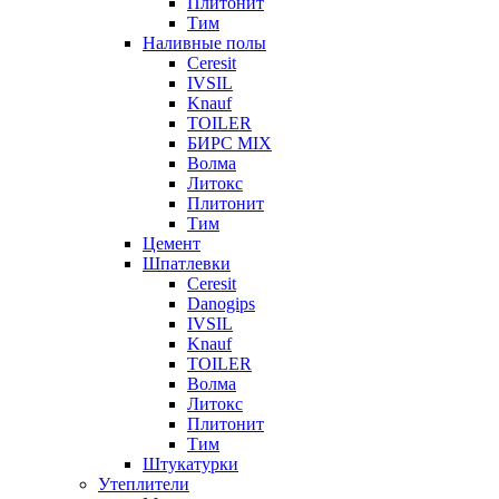
Плитонит
Тим
Наливные полы
Ceresit
IVSIL
Knauf
TOILER
БИРС MIX
Волма
Литокс
Плитонит
Тим
Цемент
Шпатлевки
Ceresit
Danogips
IVSIL
Knauf
TOILER
Волма
Литокс
Плитонит
Тим
Штукатурки
Утеплители