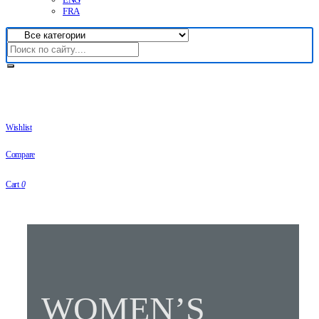
FRA
Wishlist
Compare
Cart
0
WOMEN’S