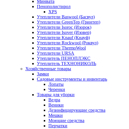
Минвата
Пенополистирол
XPS
Утеплители Baswool (Басвул)
Утеплители GreenTep (Гринтеп)
Утеплители Isoroc (Изорок)
Утеплители Isover (Изовер)
Утеплители Knauf (Кнауф)
Утеплители Rockwool (Роквул)
Утеплители ThermoWool
Утеплители URSA
Утеплитель ПЕНОПЛЭКС
Утеплитель ТЕХНОНИКОЛЬ
Хозяйственные товары
Замки
Садовые инструменты и инвентарь
Лопаты
Черенки
Товары для уборки
Ведра
Веники
Дезинфицирующие средства
Мешки
Моющие средства
Перчатки