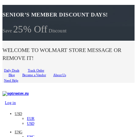
SENIOR’S MEMBER DISCOUNT DAYS!
25% Off
Save
Discount
WELCOME TO WOLMART STORE MESSAGE OR
REMOVE IT!
Daily Deals
Track Order
Blog
Become a Vendor
About Us
Need Help
Log in
USD
EUR
USD
ENG
ENG