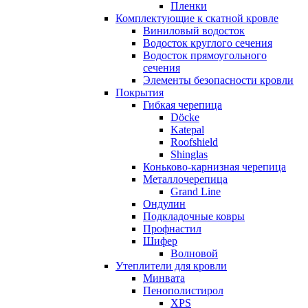
Пленки
Комплектующие к скатной кровле
Виниловый водосток
Водосток круглого сечения
Водосток прямоугольного
сечения
Элементы безопасности кровли
Покрытия
Гибкая черепица
Döcke
Katepal
Roofshield
Shinglas
Коньково-карнизная черепица
Металлочерепица
Grand Line
Ондулин
Подкладочные ковры
Профнастил
Шифер
Волновой
Утеплители для кровли
Минвата
Пенополистирол
XPS