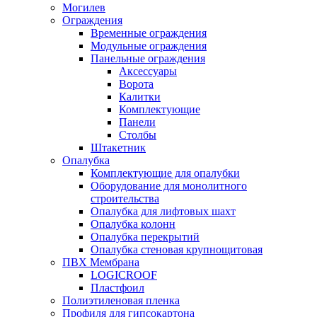
Могилев
Ограждения
Временные ограждения
Модульные ограждения
Панельные ограждения
Аксессуары
Ворота
Калитки
Комплектующие
Панели
Столбы
Штакетник
Опалубка
Комплектующие для опалубки
Оборудование для монолитного
строительства
Опалубка для лифтовых шахт
Опалубка колонн
Опалубка перекрытий
Опалубка стеновая крупнощитовая
ПВХ Мембрана
LOGICROOF
Плaстфoил
Полиэтиленовая пленка
Профиля для гипсокартона