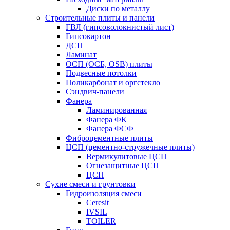
Диски по металлу
Строительные плиты и панели
ГВЛ (гипсоволокнистый лист)
Гипсокартон
ДСП
Ламинат
ОСП (ОСБ, OSB) плиты
Подвесные потолки
Поликарбонат и оргстекло
Сэндвич-панели
Фанера
Ламинированная
Фанера ФК
Фанера ФСФ
Фиброцементные плиты
ЦСП (цементно-стружечные плиты)
Вермикулитовые ЦСП
Огнезащитные ЦСП
ЦСП
Сухие смеси и грунтовки
Гидроизоляция смеси
Ceresit
IVSIL
TOILER