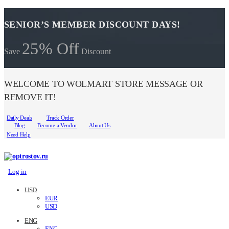
SENIOR’S MEMBER DISCOUNT DAYS!
25% Off
Save
Discount
WELCOME TO WOLMART STORE MESSAGE OR
REMOVE IT!
Daily Deals
Track Order
Blog
Become a Vendor
About Us
Need Help
Log in
USD
EUR
USD
ENG
ENG