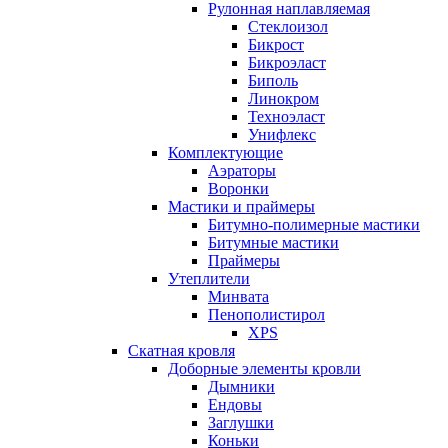
Рулонная наплавляемая
Cтеклоизол
Бикрост
Бикроэласт
Биполь
Линокром
Техноэласт
Унифлекс
Комплектующие
Аэраторы
Воронки
Мастики и праймеры
Битумно-полимерные мастики
Битумные мастики
Праймеры
Утеплители
Минвата
Пенополистирол
XPS
Скатная кровля
Доборные элементы кровли
Дымники
Ендовы
Заглушки
Коньки