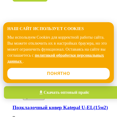
НАШ САЙТ ИСПОЛЬЗУЕТ COOKIES
Мы используем Cookies для корректной работы сайта.
Вы можете отключить их в настройках браузера, но это
может ограничить функционал. Оставаясь на сайте вы
соглашаетесь с
политикой обработки персональных
данных
.
ПОНЯТНО
Скачать
оптовый прайс
Quick View
Подкладочный ковер Katepal U-EL(15м2)