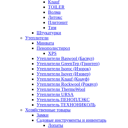
Knauf
TOILER
Волма
Литокс
Плитонит
Тим
Штукатурки
Утеплители
Минвата
Пенополистирол
XPS
Утеплители Baswool (Басвул)
Утеплители GreenTep (Гринтеп)
Утеплители Isoroc (Изорок)
Утеплители Isover (Изовер)
Утеплители Knauf (Кнауф)
Утеплители Rockwool (Роквул)
Утеплители ThermoWool
Утеплители URSA
Утеплитель ПЕНОПЛЭКС
Утеплитель ТЕХНОНИКОЛЬ
Хозяйственные товары
Замки
Садовые инструменты и инвентарь
Лопаты