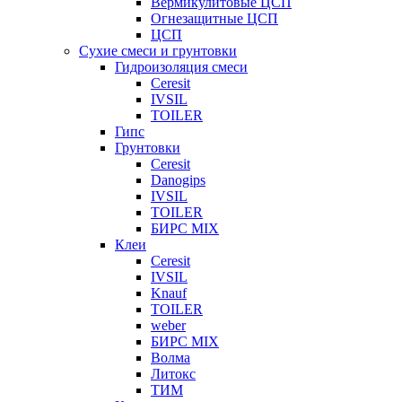
Вермикулитовые ЦСП
Огнезащитные ЦСП
ЦСП
Сухие смеси и грунтовки
Гидроизоляция смеси
Ceresit
IVSIL
TOILER
Гипс
Грунтовки
Ceresit
Danogips
IVSIL
TOILER
БИРС MIX
Клеи
Ceresit
IVSIL
Knauf
TOILER
weber
БИРС MIX
Волма
Литокс
ТИМ