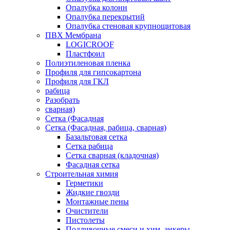
Опалубка колонн
Опалубка перекрытий
Опалубка стеновая крупнощитовая
ПВХ Мембрана
LOGICROOF
Плaстфoил
Полиэтиленовая пленка
Профиля для гипсокартона
Профиля для ГКЛ
рабица
Разобрать
сварная)
Сетка (Фасадная
Сетка (Фасадная, рабица, сварная)
Базальтовая сетка
Сетка рабица
Сетка сварная (кладочная)
Фасадная сетка
Строительная химия
Герметики
Жидкие гвозди
Монтажные пены
Очистители
Пистолеты
Подливочные смеси и хим. анкеры