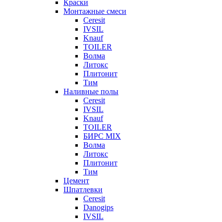
Краски
Монтажные смеси
Ceresit
IVSIL
Knauf
TOILER
Волма
Литокс
Плитонит
Тим
Наливные полы
Ceresit
IVSIL
Knauf
TOILER
БИРС MIX
Волма
Литокс
Плитонит
Тим
Цемент
Шпатлевки
Ceresit
Danogips
IVSIL