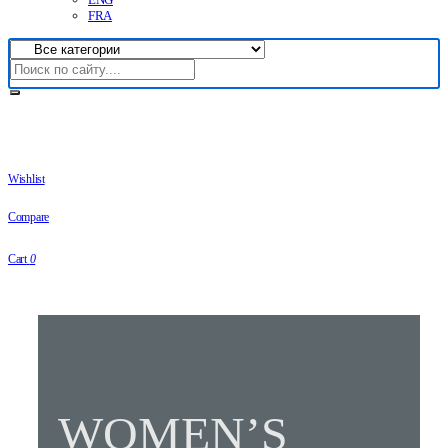
FRA
Wishlist
Compare
Cart
0
WOMEN’S