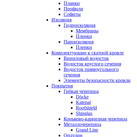
Планки
Профили
Софиты
Изоляция
Гидроизоляция
Мембраны
Пленки
Пароизоляция
Пленки
Комплектующие к скатной кровле
Виниловый водосток
Водосток круглого сечения
Водосток прямоугольного
сечения
Элементы безопасности кровли
Покрытия
Гибкая черепица
Döcke
Katepal
Roofshield
Shinglas
Коньково-карнизная черепица
Металлочерепица
Grand Line
Ондулин