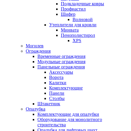
Подкладочные ковры
Профнастил
Шифер
Волновой
Утеплители для кровли
Минвата
Пенополистирол
XPS
Могилев
Ограждения
Временные ограждения
Модульные ограждения
Панельные ограждения
Аксессуары
Ворота
Калитки
Комплектующие
Панели
Столбы
Штакетник
Опалубка
Комплектующие для опалубки
Оборудование для монолитного
строительства
Опалубка для лифтовых шахт