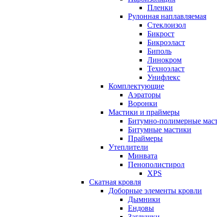
Пленки
Рулонная наплавляемая
Cтеклоизол
Бикрост
Бикроэласт
Биполь
Линокром
Техноэласт
Унифлекс
Комплектующие
Аэраторы
Воронки
Мастики и праймеры
Битумно-полимерные мас
Битумные мастики
Праймеры
Утеплители
Минвата
Пенополистирол
XPS
Скатная кровля
Доборные элементы кровли
Дымники
Ендовы
Заглушки