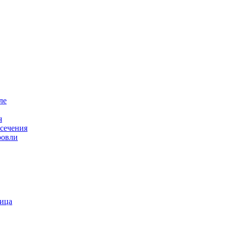
ле
я
 сечения
ровли
пица