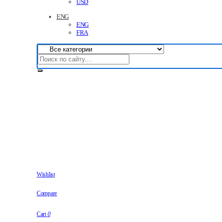
USD
ENG
ENG
FRA
Wishlist
Compare
Cart
0