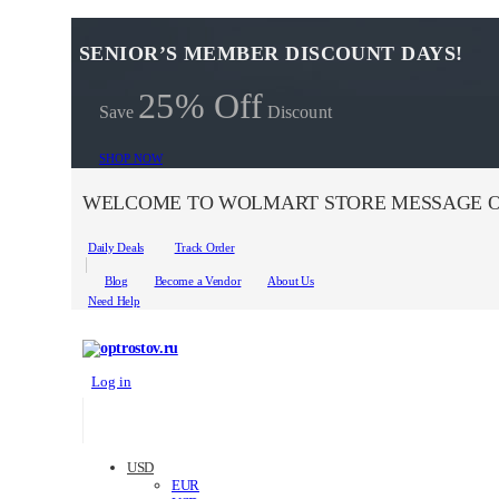
SENIOR’S MEMBER DISCOUNT DAYS!
25% Off
Save
Discount
SHOP NOW
WELCOME TO WOLMART STORE MESSAGE O
Daily Deals
Track Order
Blog
Become a Vendor
About Us
Need Help
Log in
USD
EUR