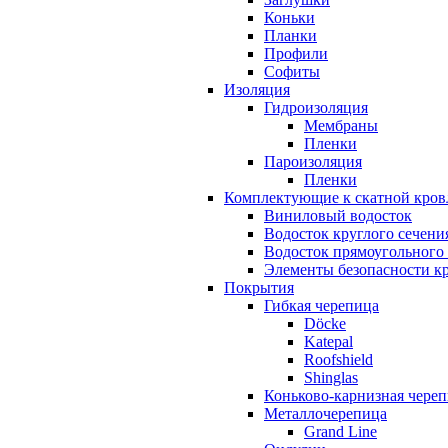
Коньки
Планки
Профили
Софиты
Изоляция
Гидроизоляция
Мембраны
Пленки
Пароизоляция
Пленки
Комплектующие к скатной кров
Виниловый водосток
Водосток круглого сечени
Водосток прямоугольного
Элементы безопасности к
Покрытия
Гибкая черепица
Döcke
Katepal
Roofshield
Shinglas
Коньково-карнизная чере
Металлочерепица
Grand Line