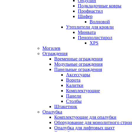
Ондулин
Подкладочные ковры
Профнастил
Шифер
Волновой
Утеплители для кровли
Минвата
Пенополистирол
XPS
Могилев
Ограждения
Временные ограждения
Модульные ограждения
Панельные ограждения
Аксессуары
Ворота
Калитки
Комплектующие
Панели
Столбы
Штакетник
Опалубка
Комплектующие для опалубки
Оборудование для монолитного строи
Опалубка для лифтовых шахт