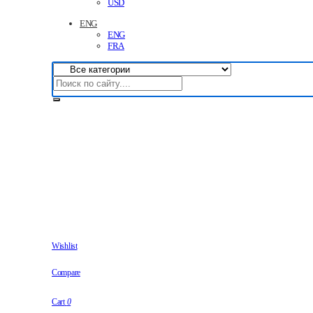
USD
ENG
ENG
FRA
Wishlist
Compare
Cart
0