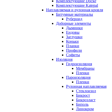
Комплектующие Docke
Комплектующие Katepal
Наплавляемая и рулонная кровля
Битумные материалы
Рубероид
Доборные элементы
Дымники
Ендовы
Заглушки
Коньки
Планки
Профили
Софиты
Изоляция
Гидроизоляция
Мембраны
Пленки
Пароизоляция
Пленки
Рулонная наплавляемая
Cтеклоизол
Бикрост
Бикроэласт
Биполь
Линокром