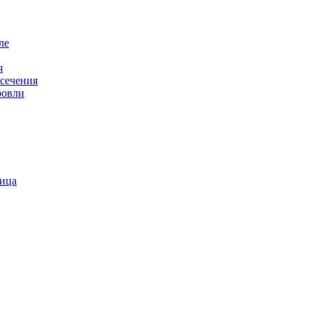
ле
я
 сечения
ровли
пица