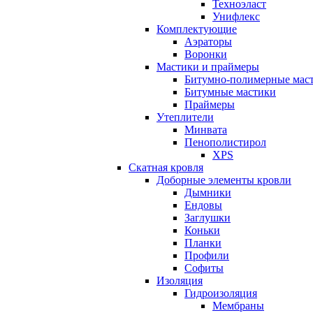
Техноэласт
Унифлекс
Комплектующие
Аэраторы
Воронки
Мастики и праймеры
Битумно-полимерные мас
Битумные мастики
Праймеры
Утеплители
Минвата
Пенополистирол
XPS
Скатная кровля
Доборные элементы кровли
Дымники
Ендовы
Заглушки
Коньки
Планки
Профили
Софиты
Изоляция
Гидроизоляция
Мембраны