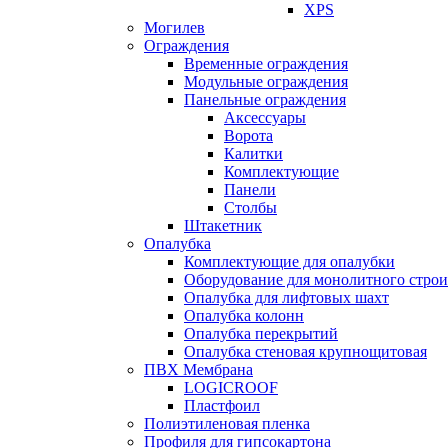
XPS
Могилев
Ограждения
Временные ограждения
Модульные ограждения
Панельные ограждения
Аксессуары
Ворота
Калитки
Комплектующие
Панели
Столбы
Штакетник
Опалубка
Комплектующие для опалубки
Оборудование для монолитного строи
Опалубка для лифтовых шахт
Опалубка колонн
Опалубка перекрытий
Опалубка стеновая крупнощитовая
ПВХ Мембрана
LOGICROOF
Плaстфoил
Полиэтиленовая пленка
Профиля для гипсокартона