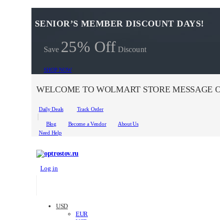
SENIOR’S MEMBER DISCOUNT DAYS!
25% Off
Save
Discount
SHOP NOW
WELCOME TO WOLMART STORE MESSAGE O
Daily Deals
Track Order
Blog
Become a Vendor
About Us
Need Help
Log in
USD
EUR