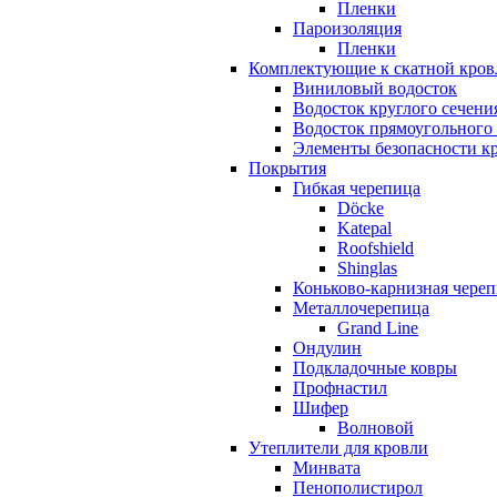
Пленки
Пароизоляция
Пленки
Комплектующие к скатной кров
Виниловый водосток
Водосток круглого сечени
Водосток прямоугольного
Элементы безопасности к
Покрытия
Гибкая черепица
Döcke
Katepal
Roofshield
Shinglas
Коньково-карнизная чере
Металлочерепица
Grand Line
Ондулин
Подкладочные ковры
Профнастил
Шифер
Волновой
Утеплители для кровли
Минвата
Пенополистирол