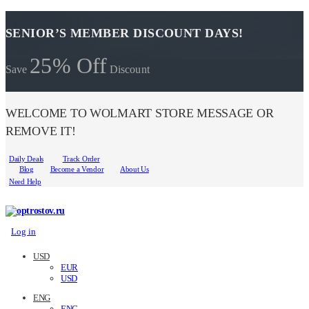
SENIOR’S MEMBER DISCOUNT DAYS!
25% Off
Save
Discount
WELCOME TO WOLMART STORE MESSAGE OR
REMOVE IT!
Daily Deals
Track Order
Blog
Become a Vendor
About Us
Need Help
Log in
USD
EUR
USD
ENG
ENG