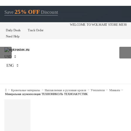
25% OFF
Save
Discount
WELCOME TO WOLMART STORE MESSAGE OR 
Daily Deals
Track Order
Need Help
USD
ENG
>
>
>
>
>
Кровельные материалы
Наплавляемая и рулонная кровля
Утеплители
Минвата
Минеральная шумоизоляция ТЕХНОНИКОЛЬ ТЕХНОАКУСТИК