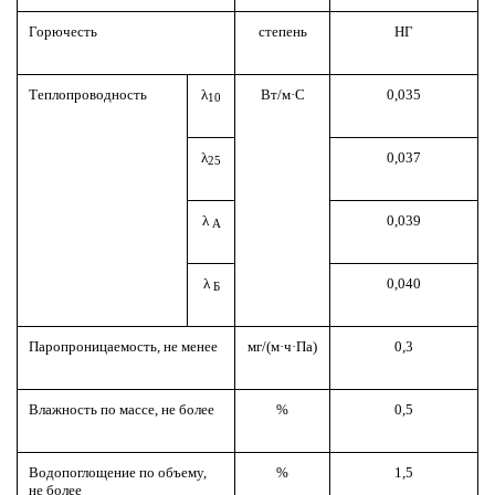
Горючесть
степень
НГ
Теплопроводность
λ
Вт/м·С
0,035
10
λ
0,037
25
λ
0,039
А
λ
0,040
Б
Паропроницаемость, не менее
мг/(м·ч·Па)
0,3
Влажность по массе, не более
%
0,5
Водопоглощение по объему,
%
1,5
не более