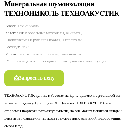
Минеральная шумоизоляция
ТЕХНОНИКОЛЬ ТЕХНОАКУСТИК
Brand:
Технониколь
Категории:
Кровельные материалы
,
Минвата
,
Наплавляемая и рулонная кровля
,
Утеплители
Артикул:
3673
Метки:
Базальтовый утеплитель
,
Каменная вата
,
Утеплитель для перегородок и не нагружаемых конструкций
Запросить цену
ТЕХНОАКУСТИК купить в Ростове-на-Дону дешево и с доставкой вы
можете по адресу Природная 2Е. Цены на ТЕХНОАКУСТИК мы
стараемся поддерживать актуальными, но она может меняться каждый
день из за повышения тарифов транспортных компаний, подорожания
сырья и т.д.