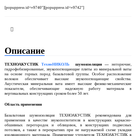
[popuppress id=»9740″]
[popuppress id=»9742″]
Описание
ТЕХНОАКУСТИК
ТехноНИКОЛЬ
шумоизоляция —
негорючие,
гидрофобизированные, звукопоглощающие плиты из минеральной ваты
на основе горных пород базальтовой группы. Особое расположение
волокон обеспечивает высокие звукопоглощающие свойства.
Акустическая минеральная вата имеет высокие физико-механические
показатели, обеспечивающие надежную работу материала в
вертикальных конструкциях сроком более 50 лет.
Область применения
Базальтовая шумоизоляция ТЕХНОАКУСТИК рекомендована для
применения в качестве звукопоглотителя в конструкциях каркасно-
обшивных перегородок и облицовок, в конструкциях подвесных
потолков, а также в перекрытиях при не нагружаемой схеме укладки
изоляционного материала. Применение утеплителя ТЕХНОАКУСТИК в