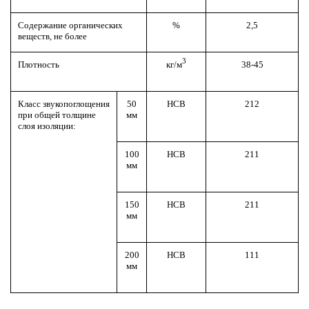
Содержание органических
%
2,5
веществ, не более
3
Плотность
кг/м
38-45
Класс звукопоглощения
50
НСВ
212
при общей толщине
мм
слоя изоляции:
100
НСВ
211
мм
150
НСВ
211
мм
200
НСВ
111
мм