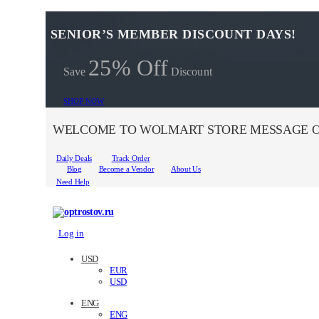
SENIOR’S MEMBER DISCOUNT DAYS!
25% Off
Save
Discount
SHOP NOW
WELCOME TO WOLMART STORE MESSAGE O
Daily Deals
Track Order
Blog
Become a Vendor
About Us
Need Help
Log in
USD
EUR
USD
ENG
ENG