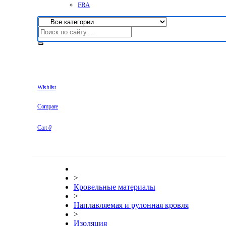
FRA
Wishlist
Compare
Cart
0
>
Кровельные материалы
>
Наплавляемая и рулонная кровля
>
Изоляция