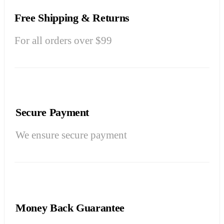
Free Shipping & Returns
For all orders over $99
Secure Payment
We ensure secure payment
Money Back Guarantee