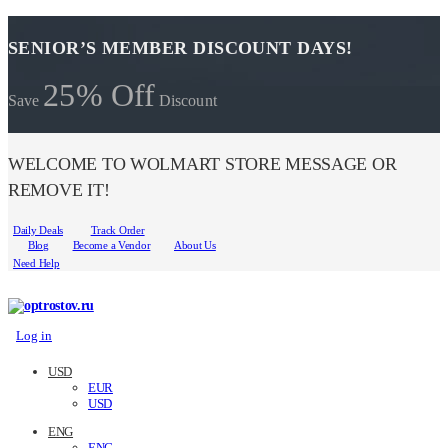
SENIOR’S MEMBER DISCOUNT DAYS!
25% Off
Save
Discount
WELCOME TO WOLMART STORE MESSAGE OR
REMOVE IT!
Daily Deals
Track Order
Blog
Become a Vendor
About Us
Need Help
Log in
USD
EUR
USD
ENG
ENG