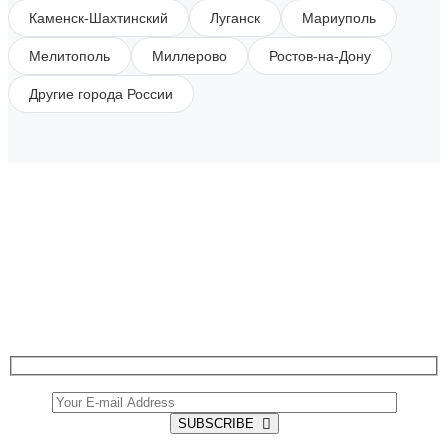
Каменск-Шахтинский
Луганск
Мариуполь
Мелитополь
Миллерово
Ростов-на-Дону
Другие города России
SUBSCRIBE TO OUR NEWSLETTER
Get all the latest information on Events, Sales and
Offers.
SUBSCRIBE