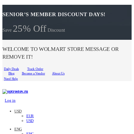
SENIOR’S MEMBER DISCOUNT DAYS!
25% Off
Save
Discount
WELCOME TO WOLMART STORE MESSAGE OR
REMOVE IT!
Daily Deals
Track Order
Blog
Become a Vendor
About Us
Need Help
Log in
USD
EUR
USD
ENG
ENG