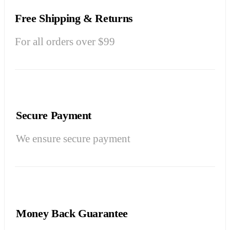
Free Shipping & Returns
For all orders over $99
Secure Payment
We ensure secure payment
Money Back Guarantee