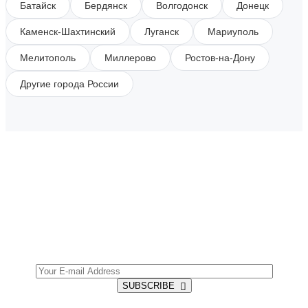
Батайск
Бердянск
Волгодонск
Донецк
Каменск-Шахтинский
Луганск
Мариуполь
Мелитополь
Миллерово
Ростов-на-Дону
Другие города России
SUBSCRIBE TO OUR NEWSLETTER
Get all the latest information on Events, Sales and
Offers.
SUBSCRIBE