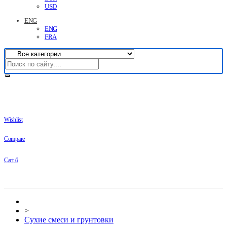
USD
ENG
ENG
FRA
Wishlist
Compare
Cart
0
>
Сухие смеси и грунтовки