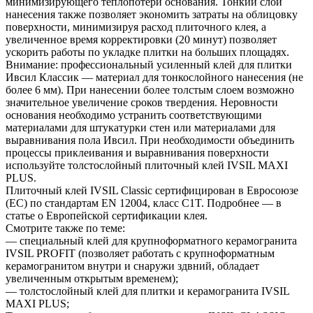
минимизирующего теплопотери основания. Тонкий слой
нанесения также позволяет экономить затраты на облицовку
поверхности, минимизируя расход плиточного клея, а
увеличенное время корректировки (20 минут) позволяет
ускорить работы по укладке плитки на больших площадях.
Внимание: профессиональный усиленный клей для плитки
Ивсил Классик — материал для тонкослойного нанесения (не
более 6 мм). При нанесении более толстым слоем возможно
значительное увеличение сроков твердения. Неровности
основания необходимо устранить соответствующими
материалами для штукатурки стен или материалами для
выравнивания пола Ивсил. При необходимости объединить
процессы приклеивания и выравнивания поверхности
используйте толстослойный плиточный клей IVSIL MAXI
PLUS.
Плиточный клей IVSIL Classic сертифицирован в Евросоюзе
(ЕС) по стандартам EN 12004, класс C1T. Подробнее — в
статье о Европейской сертификации клея.
Смотрите также по теме:
— специальный клей для крупноформатного керамогранита
IVSIL PROFIT (позволяет работать с крупноформатным
керамогранитом внутри и снаружи здвний, обладает
увеличенным открытым временем);
— толстослойный клей для плитки и керамогранита IVSIL
MAXI PLUS;