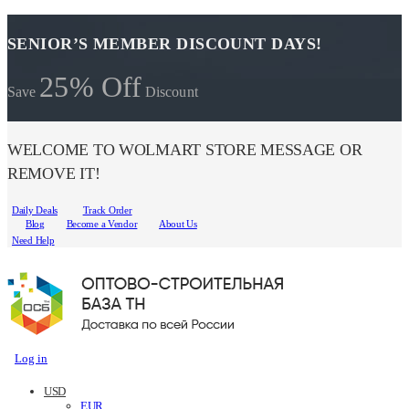
SENIOR’S MEMBER DISCOUNT DAYS!
25% Off
Save
Discount
WELCOME TO WOLMART STORE MESSAGE OR
REMOVE IT!
Daily Deals
Track Order
Blog
Become a Vendor
About Us
Need Help
Log in
USD
EUR