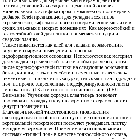
Плиточный клей для керамической и керамогранитной
плитки усиленной фиксации на цементной основе с
минеральным пластификатором и комплексом полимерных
добавок. Клей предназначен для укладки всех типов
керамической, кафельной плитки и керамической мозаики в
сухих, влажных и мокрых помещениях. Как морозостойкий и
влагостойкий клей для плитки, применяется внутри и
снаружи зданий.
Также применяется как клей для укладки керамогранита
внутри и снаружи помещений на прочные
недеформирующиеся основания. Используется как материал
для укладки керамической плитки любых размеров, в том
числе крупноформатной плитки на следующие основания:
бетон, кирпич, газо- и пенобетон, цементные, известково-
цементные и гипсовые штукатурки, гипсовый и ангидридный
пол, на прочно закрепленные (недеформирующиеся) листы
гипсокартона (ГКЛ) и гипсоволокнистого листа (ГВЛ).
Внимание: Улученная формула клея теперь позволяет
производить укладку и крупноформатного керамогранита
(внутри помещений).
Благодаря высокой тиксотропности (повышенная
фиксирующая способность и отсутствие сползания плитки с
вертикальной поверхности) позволяет укладывать плитку
методом «сверху-вниз». Применим для использования в
системах «теплый пол» в качестве тонкослойного состава,