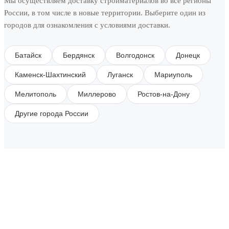
Мы осуществляем доставку стройматериалов во все регионы
России, в том числе в новые территории. Выберите один из
городов для ознакомления с условиями доставки.
Батайск
Бердянск
Волгодонск
Донецк
Каменск-Шахтинский
Луганск
Мариуполь
Мелитополь
Миллерово
Ростов-на-Дону
Другие города России
SUBSCRIBE TO OUR NEWSLETTER
Get all the latest information on Events, Sales and
Offers.