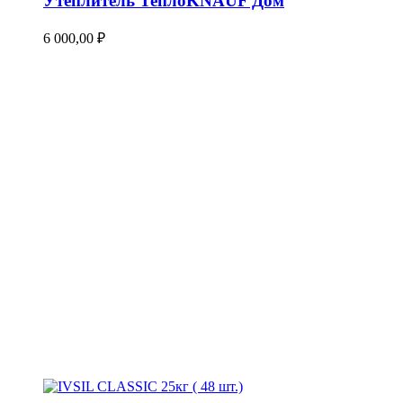
Утеплитель ТеплоKNAUF Дом
6 000,00
₽