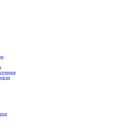
ле
я
 сечения
ровли
пица