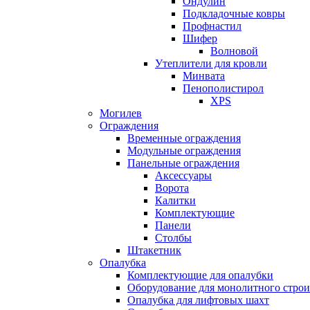
Ондулин
Подкладочные ковры
Профнастил
Шифер
Волновой
Утеплители для кровли
Минвата
Пенополистирол
XPS
Могилев
Ограждения
Временные ограждения
Модульные ограждения
Панельные ограждения
Аксессуары
Ворота
Калитки
Комплектующие
Панели
Столбы
Штакетник
Опалубка
Комплектующие для опалубки
Оборудование для монолитного строи
Опалубка для лифтовых шахт