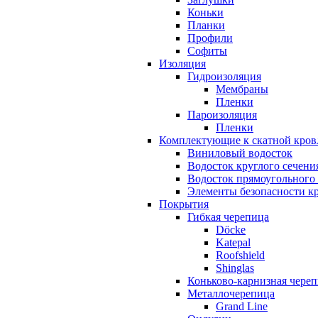
Коньки
Планки
Профили
Софиты
Изоляция
Гидроизоляция
Мембраны
Пленки
Пароизоляция
Пленки
Комплектующие к скатной кров
Виниловый водосток
Водосток круглого сечени
Водосток прямоугольного
Элементы безопасности к
Покрытия
Гибкая черепица
Döcke
Katepal
Roofshield
Shinglas
Коньково-карнизная чере
Металлочерепица
Grand Line