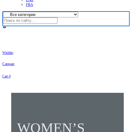
FRA
Wishlist
Compare
Cart
0
WOMEN’S