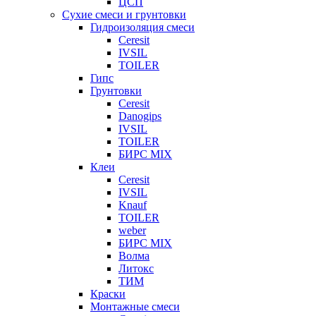
ЦСП
Сухие смеси и грунтовки
Гидроизоляция смеси
Ceresit
IVSIL
TOILER
Гипс
Грунтовки
Ceresit
Danogips
IVSIL
TOILER
БИРС MIX
Клеи
Ceresit
IVSIL
Knauf
TOILER
weber
БИРС MIX
Волма
Литокс
ТИМ
Краски
Монтажные смеси