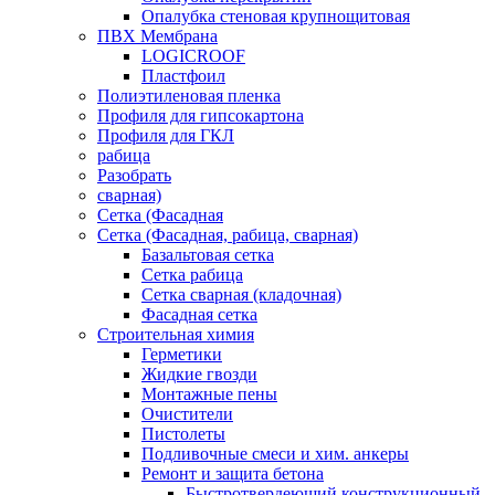
Опалубка стеновая крупнощитовая
ПВХ Мембрана
LOGICROOF
Плaстфoил
Полиэтиленовая пленка
Профиля для гипсокартона
Профиля для ГКЛ
рабица
Разобрать
сварная)
Сетка (Фасадная
Сетка (Фасадная, рабица, сварная)
Базальтовая сетка
Сетка рабица
Сетка сварная (кладочная)
Фасадная сетка
Строительная химия
Герметики
Жидкие гвозди
Монтажные пены
Очистители
Пистолеты
Подливочные смеси и хим. анкеры
Ремонт и защита бетона
Быстротвердеющий конструкционный