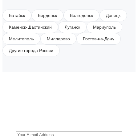
Батайск
Бердянск
Волгодонск
Донецк
Каменск-Шахтинский
Луганск
Мариуполь
Мелитополь
Миллерово
Ростов-на-Дону
Другие города России
SUBSCRIBE TO OUR NEWSLETTER
Get all the latest information on Events, Sales and
Offers.