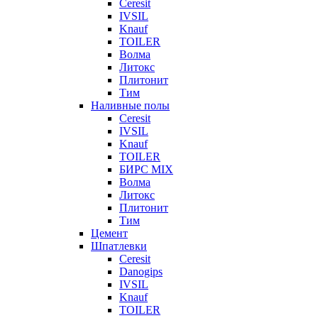
Ceresit
IVSIL
Knauf
TOILER
Волма
Литокс
Плитонит
Тим
Наливные полы
Ceresit
IVSIL
Knauf
TOILER
БИРС MIX
Волма
Литокс
Плитонит
Тим
Цемент
Шпатлевки
Ceresit
Danogips
IVSIL
Knauf
TOILER