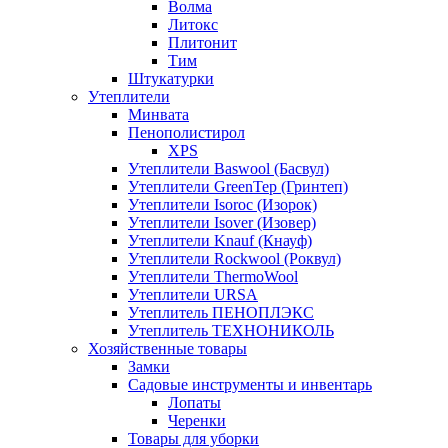
Волма
Литокс
Плитонит
Тим
Штукатурки
Утеплители
Минвата
Пенополистирол
XPS
Утеплители Baswool (Басвул)
Утеплители GreenTep (Гринтеп)
Утеплители Isoroc (Изорок)
Утеплители Isover (Изовер)
Утеплители Knauf (Кнауф)
Утеплители Rockwool (Роквул)
Утеплители ThermoWool
Утеплители URSA
Утеплитель ПЕНОПЛЭКС
Утеплитель ТЕХНОНИКОЛЬ
Хозяйственные товары
Замки
Садовые инструменты и инвентарь
Лопаты
Черенки
Товары для уборки