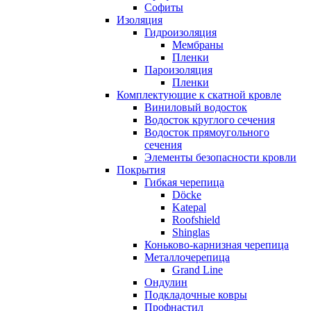
Софиты
Изоляция
Гидроизоляция
Мембраны
Пленки
Пароизоляция
Пленки
Комплектующие к скатной кровле
Виниловый водосток
Водосток круглого сечения
Водосток прямоугольного
сечения
Элементы безопасности кровли
Покрытия
Гибкая черепица
Döcke
Katepal
Roofshield
Shinglas
Коньково-карнизная черепица
Металлочерепица
Grand Line
Ондулин
Подкладочные ковры
Профнастил