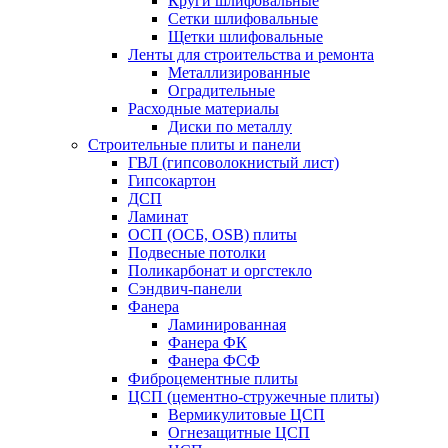
Круги шлифовальные
Сетки шлифовальные
Щетки шлифовальные
Ленты для строительства и ремонта
Металлизированные
Оградительные
Расходные материалы
Диски по металлу
Строительные плиты и панели
ГВЛ (гипсоволокнистый лист)
Гипсокартон
ДСП
Ламинат
ОСП (ОСБ, OSB) плиты
Подвесные потолки
Поликарбонат и оргстекло
Сэндвич-панели
Фанера
Ламинированная
Фанера ФК
Фанера ФСФ
Фиброцементные плиты
ЦСП (цементно-стружечные плиты)
Вермикулитовые ЦСП
Огнезащитные ЦСП