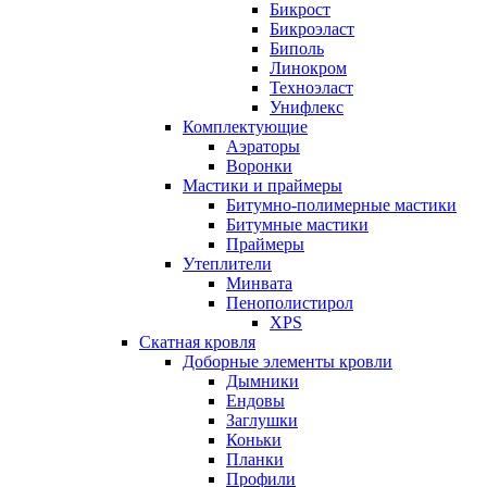
Бикрост
Бикроэласт
Биполь
Линокром
Техноэласт
Унифлекс
Комплектующие
Аэраторы
Воронки
Мастики и праймеры
Битумно-полимерные мастики
Битумные мастики
Праймеры
Утеплители
Минвата
Пенополистирол
XPS
Скатная кровля
Доборные элементы кровли
Дымники
Ендовы
Заглушки
Коньки
Планки
Профили