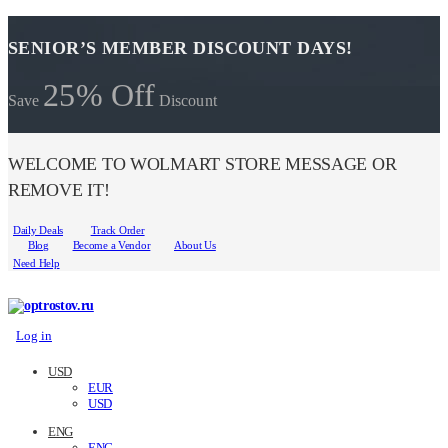
SENIOR’S MEMBER DISCOUNT DAYS!
25% Off
Save
Discount
WELCOME TO WOLMART STORE MESSAGE OR
REMOVE IT!
Daily Deals
Track Order
Blog
Become a Vendor
About Us
Need Help
Log in
USD
EUR
USD
ENG
ENG