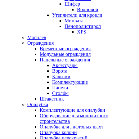
Шифер
Волновой
Утеплители для кровли
Минвата
Пенополистирол
XPS
Могилев
Ограждения
Временные ограждения
Модульные ограждения
Панельные ограждения
Аксессуары
Ворота
Калитки
Комплектующие
Панели
Столбы
Штакетник
Опалубка
Комплектующие для опалубки
Оборудование для монолитного
строительства
Опалубка для лифтовых шахт
Опалубка колонн
Опалубка перекрытий