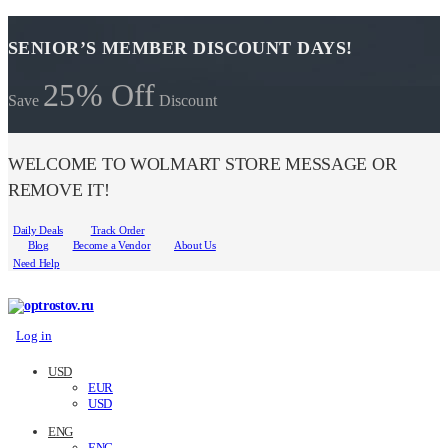
SENIOR’S MEMBER DISCOUNT DAYS!
25% Off
Save
Discount
WELCOME TO WOLMART STORE MESSAGE OR
REMOVE IT!
Daily Deals
Track Order
Blog
Become a Vendor
About Us
Need Help
Log in
USD
EUR
USD
ENG
ENG