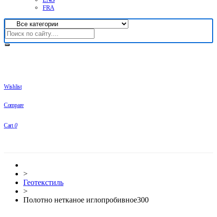
FRA
Wishlist
Compare
Cart
0
>
Геотекстиль
>
Полотно нетканое иглопробивное300