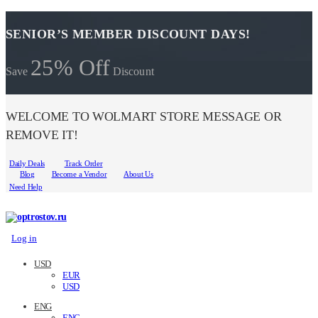
SENIOR’S MEMBER DISCOUNT DAYS!
25% Off
Save
Discount
WELCOME TO WOLMART STORE MESSAGE OR
REMOVE IT!
Daily Deals
Track Order
Blog
Become a Vendor
About Us
Need Help
Log in
USD
EUR
USD
ENG
ENG