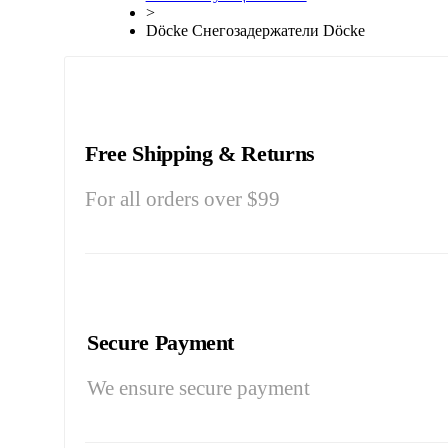
>
Döcke Снегозадержатели Döcke
Free Shipping & Returns
For all orders over $99
Secure Payment
We ensure secure payment