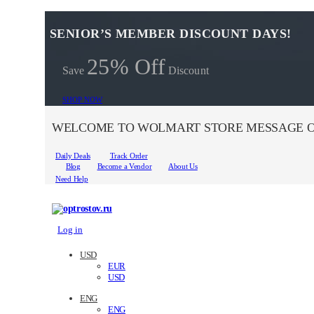
SENIOR’S MEMBER DISCOUNT DAYS!
25% Off
Save
Discount
SHOP NOW
WELCOME TO WOLMART STORE MESSAGE O
Daily Deals
Track Order
Blog
Become a Vendor
About Us
Need Help
Log in
USD
EUR
USD
ENG
ENG