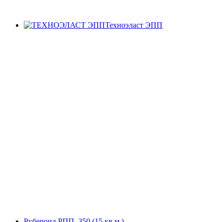
Техноэласт ЭПП
Рубероид РПП–350 (15 кв.м.)