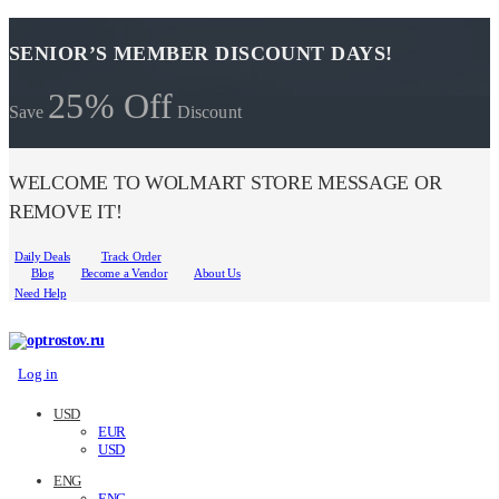
SENIOR’S MEMBER DISCOUNT DAYS!
25% Off
Save
Discount
WELCOME TO WOLMART STORE MESSAGE OR
REMOVE IT!
Daily Deals
Track Order
Blog
Become a Vendor
About Us
Need Help
Log in
USD
EUR
USD
ENG
ENG