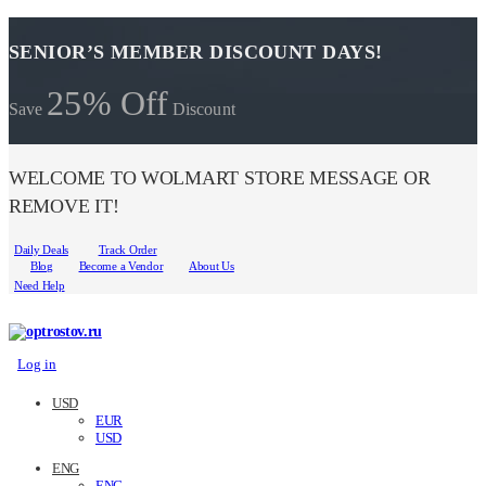
SENIOR’S MEMBER DISCOUNT DAYS!
25% Off
Save
Discount
WELCOME TO WOLMART STORE MESSAGE OR
REMOVE IT!
Daily Deals
Track Order
Blog
Become a Vendor
About Us
Need Help
Log in
USD
EUR
USD
ENG
ENG