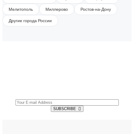
Мелитополь
Миллерово
Ростов-на-Дону
Другие города России
SUBSCRIBE TO OUR NEWSLETTER
Get all the latest information on Events, Sales and
Offers.
SUBSCRIBE