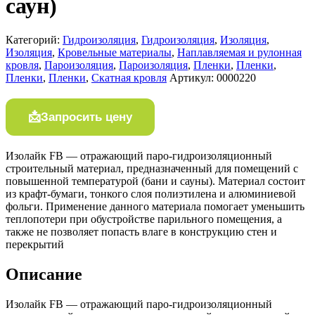
саун)
Категорий:
Гидроизоляция
,
Гидроизоляция
,
Изоляция
,
Изоляция
,
Кровельные материалы
,
Наплавляемая и рулонная
кровля
,
Пароизоляция
,
Пароизоляция
,
Пленки
,
Пленки
,
Пленки
,
Пленки
,
Скатная кровля
Артикул:
0000220
Запросить цену
Изолайк FB — отражающий паро-гидроизоляционный
строительный материал, предназначенный для помещений с
повышенной температурой (бани и сауны). Материал состоит
из крафт-бумаги, тонкого слоя полиэтилена и алюминиевой
фольги. Применение данного материала помогает уменьшить
теплопотери при обустройстве парильного помещения, а
также не позволяет попасть влаге в конструкцию стен и
перекрытий
Описание
Изолайк FB — отражающий паро-гидроизоляционный