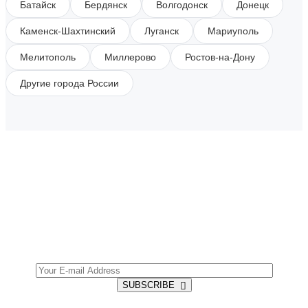
Батайск
Бердянск
Волгодонск
Донецк
Каменск-Шахтинский
Луганск
Мариуполь
Мелитополь
Миллерово
Ростов-на-Дону
Другие города России
SUBSCRIBE TO OUR NEWSLETTER
Get all the latest information on Events, Sales and
Offers.
SUBSCRIBE