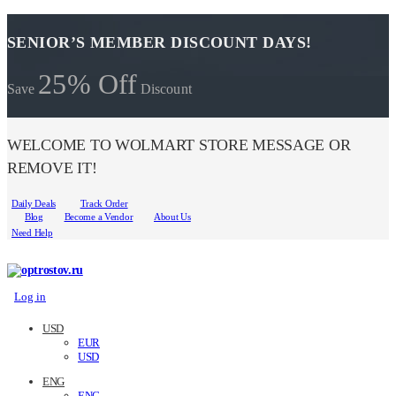
SENIOR’S MEMBER DISCOUNT DAYS!
25% Off
Save
Discount
WELCOME TO WOLMART STORE MESSAGE OR
REMOVE IT!
Daily Deals
Track Order
Blog
Become a Vendor
About Us
Need Help
Log in
USD
EUR
USD
ENG
ENG