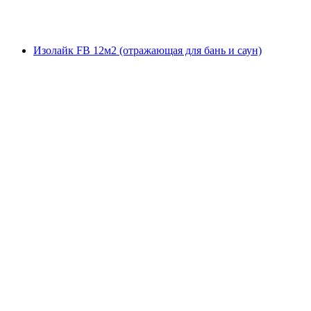
Изолайк FB 12м2 (отражающая для бань и саун)