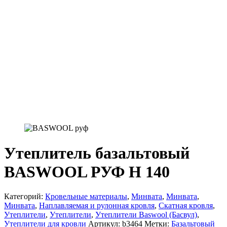
Утеплитель базальтовый
BASWOOL РУФ Н 140
Категорий:
Кровельные материалы
,
Минвата
,
Минвата
,
Минвата
,
Наплавляемая и рулонная кровля
,
Скатная кровля
,
Утеплители
,
Утеплители
,
Утеплители Baswool (Басвул)
,
Утеплители для кровли
Артикул:
b3464
Метки:
Базальтовый