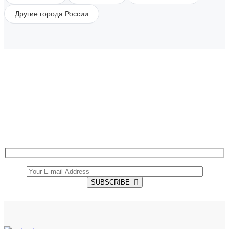
Другие города России
SUBSCRIBE TO OUR NEWSLETTER
Get all the latest information on Events, Sales and
Offers.
SUBSCRIBE