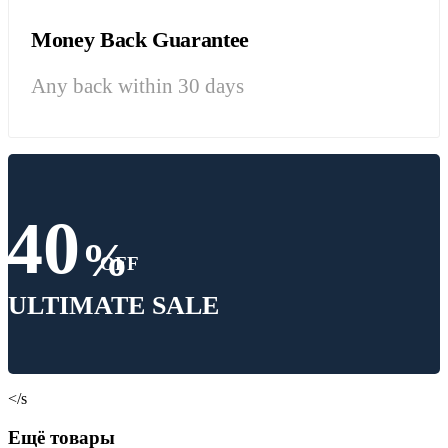
Money Back Guarantee
Any back within 30 days
40
%
OFF
ULTIMATE SALE
</s
Ещё товары