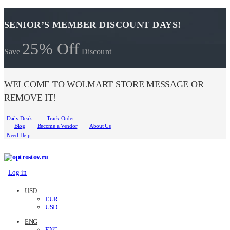
SENIOR’S MEMBER DISCOUNT DAYS!
25% Off
Save
Discount
WELCOME TO WOLMART STORE MESSAGE OR
REMOVE IT!
Daily Deals
Track Order
Blog
Become a Vendor
About Us
Need Help
Log in
USD
EUR
USD
ENG
ENG