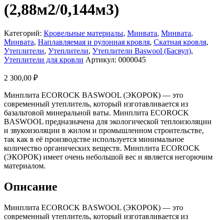
(2,88м2/0,144м3)
Категорий:
Кровельные материалы
,
Минвата
,
Минвата
,
Минвата
,
Наплавляемая и рулонная кровля
,
Скатная кровля
,
Утеплители
,
Утеплители
,
Утеплители Baswool (Басвул)
,
Утеплители для кровли
Артикул:
0000045
2 300,00
₽
Минплита ECOROCK BASWOOL (ЭКОРОК) — это
современный утеплитель, который изготавливается из
базальтовой минеральной ваты. Минплита ECOROCK
BASWOOL предназначена для экологической теплоизоляции
и звукоизоляции в жилом и промышленном строительстве,
так как в её производстве используется минимальное
количество органических веществ. Минплита ECOROCK
(ЭКОРОК) имеет очень небольшой вес и является негорючим
материалом.
Описание
Минплита ECOROCK BASWOOL (ЭКОРОК) — это
современный утеплитель, который изготавливается из