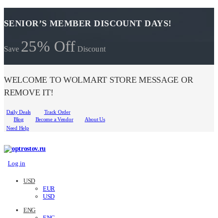
SENIOR’S MEMBER DISCOUNT DAYS!
25% Off
Save
Discount
WELCOME TO WOLMART STORE MESSAGE OR
REMOVE IT!
Daily Deals
Track Order
Blog
Become a Vendor
About Us
Need Help
Log in
USD
EUR
USD
ENG
ENG