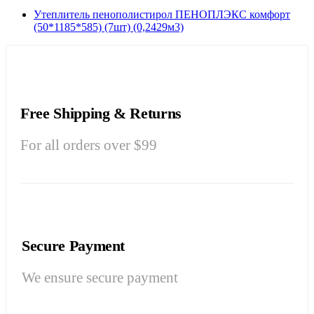
Утеплитель пенополистирол ПЕНОПЛЭКС комфорт
(50*1185*585) (7шт) (0,2429м3)
Free Shipping & Returns
For all orders over $99
Secure Payment
We ensure secure payment