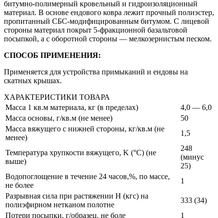
битумно-полимерный кровельный и гидроизоляционный
материал. В основе ендового ковра лежит прочный полиэстер,
пропитанный СБС-модифицированным битумом. С лицевой
стороны материал покрыт 5-фракционной базальтовой
посыпкой, а с оборотной стороны — мелкозернистым песком.
СПОСОБ ПРИМЕНЕНИЯ:
Применяется для устройства примыканий и ендовы на
скатных крышах.
ХАРАКТЕРИСТИКИ ТОВАРА
Масса 1 кв.м материала, кг (в пределах)
4,0 — 6,0
Масса основы, г/кв.м (не менее)
50
Масса вяжущего с нижней стороны, кг/кв.м (не
1,5
менее)
248
Температура хрупкости вяжущего, K (°C) (не
(минус
выше)
25)
Водопоглощение в течение 24 часов,%, по массе,
1
не более
Разрывная сила при растяжении Н (кгс) на
333 (34)
полиэфирном нетканом полотне
Потери посыпки, г/образец, не боле
1