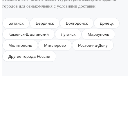
городов для ознакомления с условиями доставки.
Батайск
Бердянск
Волгодонск
Донецк
Каменск-Шахтинский
Луганск
Мариуполь
Мелитополь
Миллерово
Ростов-на-Дону
Другие города России
SUBSCRIBE TO OUR NEWSLETTER
Get all the latest information on Events, Sales and
Offers.