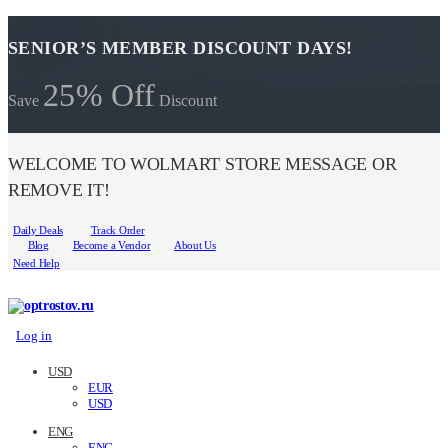
SENIOR’S MEMBER DISCOUNT DAYS!
25% Off
Save
Discount
WELCOME TO WOLMART STORE MESSAGE OR
REMOVE IT!
Daily Deals
Track Order
Blog
Become a Vendor
About Us
Need Help
Log in
USD
EUR
USD
ENG
ENG