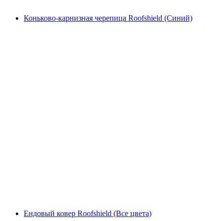
Коньково-карнизная черепица Roofshield (Синий)
Ендовый ковер Roofshield (Все цвета)