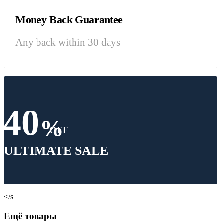
Money Back Guarantee
Any back within 30 days
40
%
OFF
ULTIMATE SALE
</s
Ещё товары