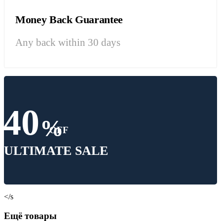
Money Back Guarantee
Any back within 30 days
40
%
OFF
ULTIMATE SALE
</s
Ещё товары