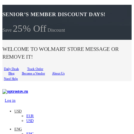
SENIOR’S MEMBER DISCOUNT DAYS!
25% Off
Save
Discount
WELCOME TO WOLMART STORE MESSAGE OR
REMOVE IT!
Daily Deals
Track Order
Blog
Become a Vendor
About Us
Need Help
Log in
USD
EUR
USD
ENG
ENG