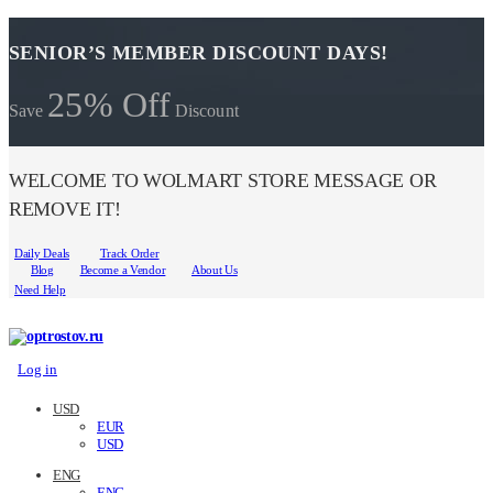
SENIOR’S MEMBER DISCOUNT DAYS!
25% Off
Save
Discount
WELCOME TO WOLMART STORE MESSAGE OR
REMOVE IT!
Daily Deals
Track Order
Blog
Become a Vendor
About Us
Need Help
Log in
USD
EUR
USD
ENG
ENG