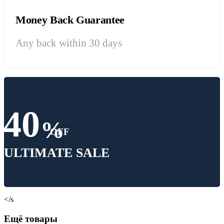
Money Back Guarantee
Any back within 30 days
40
%
OFF
ULTIMATE SALE
</s
Ещё товары