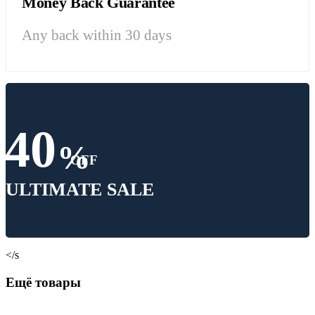
Money Back Guarantee
Any back within 30 days
40
%
OFF
ULTIMATE SALE
</s
Ещё товары