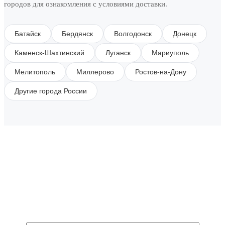
городов для ознакомления с условиями доставки.
Батайск
Бердянск
Волгодонск
Донецк
Каменск-Шахтинский
Луганск
Мариуполь
Мелитополь
Миллерово
Ростов-на-Дону
Другие города России
SUBSCRIBE TO OUR NEWSLETTER
Get all the latest information on Events, Sales and
Offers.