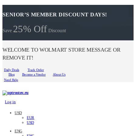
SENIOR’S MEMBER DISCOUNT DAYS!
25% Off
Save
Discount
WELCOME TO WOLMART STORE MESSAGE OR
REMOVE IT!
Daily Deals
Track Order
Blog
Become a Vendor
About Us
Need Help
Log in
USD
EUR
USD
ENG
ENG