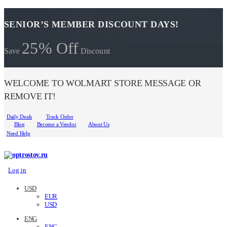
SENIOR’S MEMBER DISCOUNT DAYS!
25% Off
Save
Discount
WELCOME TO WOLMART STORE MESSAGE OR
REMOVE IT!
Daily Deals
Track Order
Blog
Become a Vendor
About Us
Need Help
Log in
USD
EUR
USD
ENG
ENG