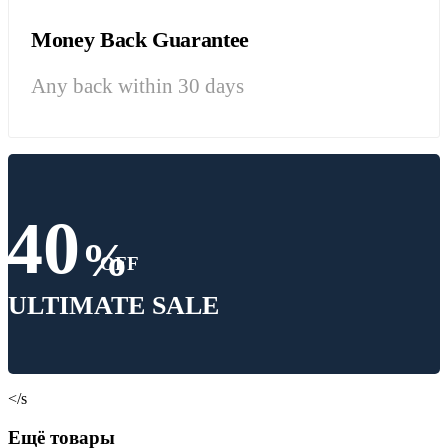
Money Back Guarantee
Any back within 30 days
40
%
OFF
ULTIMATE SALE
</s
Ещё товары