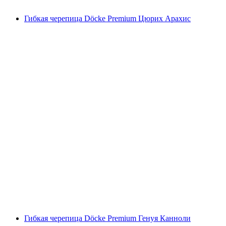
Гибкая черепица Döcke Premium Цюрих Арахис
Гибкая черепица Döcke Premium Генуя Канноли