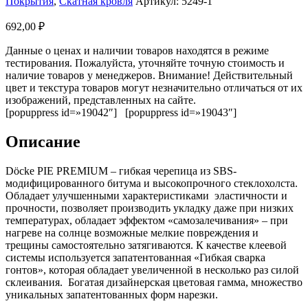
Покрытия
,
Скатная кровля
Артикул:
5249-1
692,00
₽
Данные о ценах и наличии товаров находятся в режиме
тестирования. Пожалуйста, уточняйте точную стоимость и
наличие товаров у менеджеров. Внимание! Действительный
цвет и текстура товаров могут незначительно отличаться от их
изображений, представленных на сайте.
[popuppress id=»19042″] [popuppress id=»19043″]
Описание
Döcke PIE PREMIUM – гибкая черепица из SBS-
модифицированного битума и высокопрочного стеклохолста.
Обладает улучшенными характеристиками эластичности и
прочности, позволяет производить укладку даже при низких
температурах, обладает эффектом «самозалечивания» – при
нагреве на солнце возможные мелкие повреждения и
трещины самостоятельно затягиваются. К качестве клеевой
системы используется запатентованная «Гибкая сварка
гонтов», которая обладает увеличенной в несколько раз силой
склеивания. Богатая дизайнерская цветовая гамма, множество
уникальных запатентованных форм нарезки.