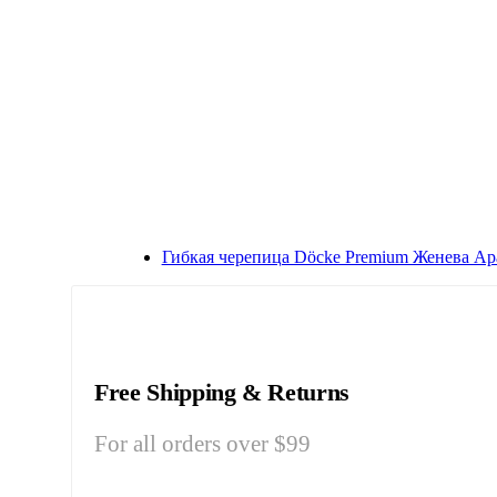
Гибкая черепица Döcke Premium Женева Ар
Free Shipping & Returns
For all orders over $99