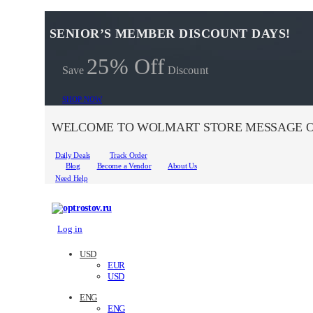
SENIOR’S MEMBER DISCOUNT DAYS!
25% Off
Save
Discount
SHOP NOW
WELCOME TO WOLMART STORE MESSAGE O
Daily Deals
Track Order
Blog
Become a Vendor
About Us
Need Help
Log in
USD
EUR
USD
ENG
ENG