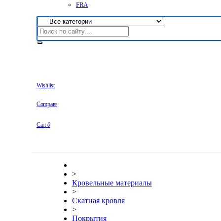
FRA
Wishlist
Compare
Cart
0
>
Кровельные материалы
>
Скатная кровля
>
Покрытия