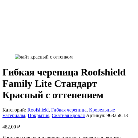
Гибкая черепица Roofshield
Family Lite Стандарт
Красный с оттенением
Категорий:
Roofshield
,
Гибкая черепица
,
Кровельные
материалы
,
Покрытия
,
Скатная кровля
Артикул:
963258-13
482,00
₽
Данные о ценах и наличии товаров находятся в режиме