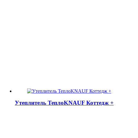
Утеплитель ТеплоKNAUF Коттедж +