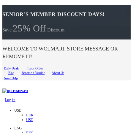
SENIOR’S MEMBER DISCOUNT DAYS!
25% Off
Save
Discount
WELCOME TO WOLMART STORE MESSAGE OR
REMOVE IT!
Daily Deals
Track Order
Blog
Become a Vendor
About Us
Need Help
Log in
USD
EUR
USD
ENG
ENG