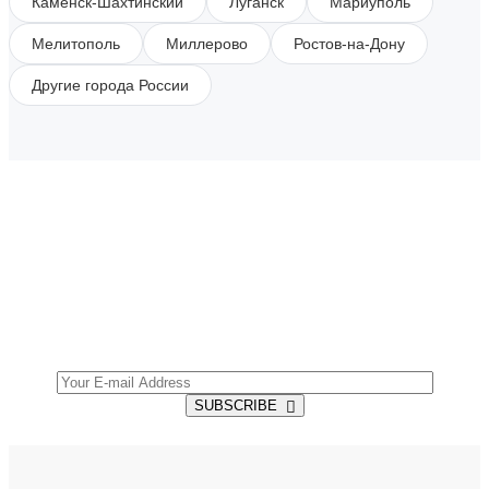
Каменск-Шахтинский
Луганск
Мариуполь
Мелитополь
Миллерово
Ростов-на-Дону
Другие города России
SUBSCRIBE TO OUR NEWSLETTER
Get all the latest information on Events, Sales and
Offers.
SUBSCRIBE