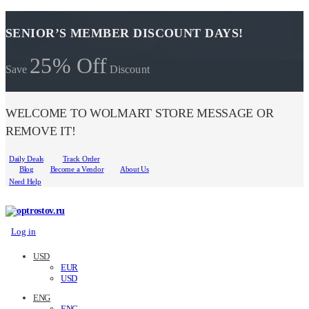
SENIOR’S MEMBER DISCOUNT DAYS!
25% Off
Save
Discount
WELCOME TO WOLMART STORE MESSAGE OR
REMOVE IT!
Daily Deals
Track Order
Blog
Become a Vendor
About Us
Need Help
Log in
USD
EUR
USD
ENG
ENG