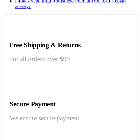
Гибкая черепица Roofshield Premium Фьюжн Серый
жемчуг
Free Shipping & Returns
For all orders over $99
Secure Payment
We ensure secure payment