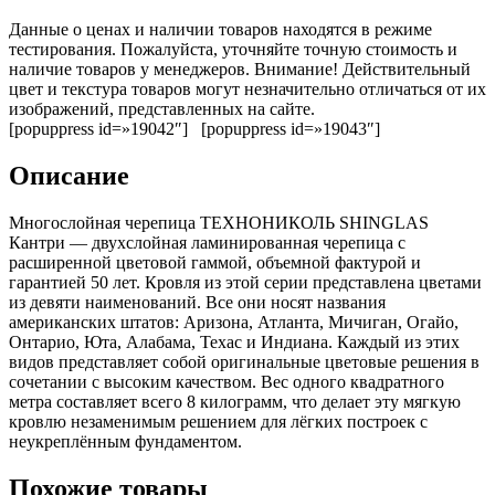
Данные о ценах и наличии товаров находятся в режиме
тестирования. Пожалуйста, уточняйте точную стоимость и
наличие товаров у менеджеров. Внимание! Действительный
цвет и текстура товаров могут незначительно отличаться от их
изображений, представленных на сайте.
[popuppress id=»19042″] [popuppress id=»19043″]
Описание
Многослойная черепица ТЕХНОНИКОЛЬ SHINGLAS
Кантри — двухслойная ламинированная черепица с
расширенной цветовой гаммой, объемной фактурой и
гарантией 50 лет. Кровля из этой серии представлена цветами
из девяти наименований. Все они носят названия
американских штатов: Аризона, Атланта, Мичиган, Огайо,
Онтарио, Юта, Алабама, Техас и Индиана. Каждый из этих
видов представляет собой оригинальные цветовые решения в
сочетании с высоким качеством. Вес одного квадратного
метра составляет всего 8 килограмм, что делает эту мягкую
кровлю незаменимым решением для лёгких построек с
неукреплённым фундаментом.
Похожие товары