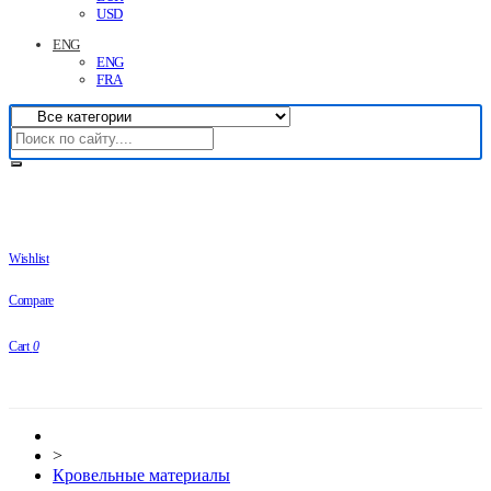
USD
ENG
ENG
FRA
Wishlist
Compare
Cart
0
>
Кровельные материалы