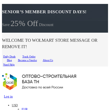
SENIOR’S MEMBER DISCOUNT DAYS!
25% Off
Save
Discount
WELCOME TO WOLMART STORE MESSAGE OR
REMOVE IT!
Daily Deals
Track Order
Blog
Become a Vendor
About Us
Need Help
Log in
USD
EUR