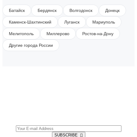
Батайск
Бердянск
Волгодонск
Донецк
Каменск-Шахтинский
Луганск
Мариуполь
Мелитополь
Миллерово
Ростов-на-Дону
Другие города России
SUBSCRIBE TO OUR NEWSLETTER
Get all the latest information on Events, Sales and
Offers.
SUBSCRIBE