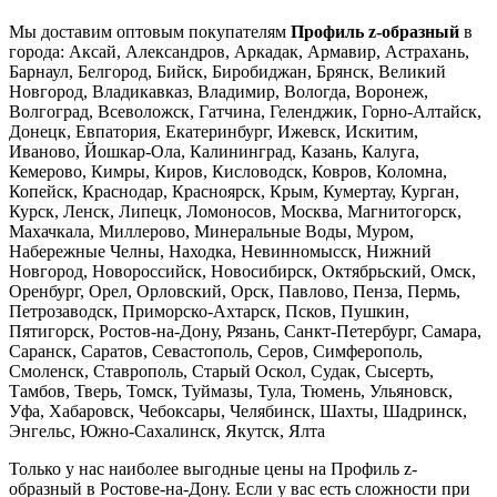
Мы доставим оптовым покупателям
Профиль z-образный
в
города: Аксай, Александров, Аркадак, Армавир, Астрахань,
Барнаул, Белгород, Бийск, Биробиджан, Брянск, Великий
Новгород, Владикавказ, Владимир, Вологда, Воронеж,
Волгоград, Всеволожск, Гатчина, Геленджик, Горно-Алтайск,
Донецк, Евпатория, Екатеринбург, Ижевск, Искитим,
Иваново, Йошкар-Ола, Калининград, Казань, Калуга,
Кемерово, Кимры, Киров, Кисловодск, Ковров, Коломна,
Копейск, Краснодар, Красноярск, Крым, Кумертау, Курган,
Курск, Ленск, Липецк, Ломоносов, Москва, Магнитогорск,
Махачкала, Миллерово, Минеральные Воды, Муром,
Набережные Челны, Находка, Невинномысск, Нижний
Новгород, Новороссийск, Новосибирск, Октябрьский, Омск,
Оренбург, Орел, Орловский, Орск, Павлово, Пенза, Пермь,
Петрозаводск, Приморско-Ахтарск, Псков, Пушкин,
Пятигорск, Ростов-на-Дону, Рязань, Санкт-Петербург, Самара,
Саранск, Саратов, Севастополь, Серов, Симферополь,
Смоленск, Ставрополь, Старый Оскол, Судак, Сысерть,
Тамбов, Тверь, Томск, Туймазы, Тула, Тюмень, Ульяновск,
Уфа, Хабаровск, Чебоксары, Челябинск, Шахты, Шадринск,
Энгельс, Южно-Сахалинск, Якутск, Ялта
Только у нас наиболее выгодные цены на Профиль z-
образный в Ростове-на-Дону. Если у вас есть сложности при