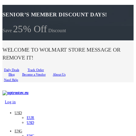
SENIOR’S MEMBER DISCOUNT DAYS!
25% Off
Save
Discount
WELCOME TO WOLMART STORE MESSAGE OR
REMOVE IT!
Daily Deals
Track Order
Blog
Become a Vendor
About Us
Need Help
Log in
USD
EUR
USD
ENG
ENG