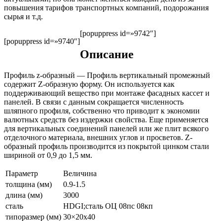
повышения тарифов транспортных компаний, подорожания
сырья и т.д.
[popuppress id=»9742″]
[popuppress id=»9740″]
Описание
Профиль z-образный — Профиль вертикальный промежный
содержит Z-образную форму. Он используется как
поддерживающий вещество при монтаже фасадных кассет и
панелей. В связи с данным сокращается численность
шляпного профиля, собственно что приводит к экономии
валютных средств без издержки свойства. Еще применяется
для вертикальных соединений панелей или же плит всякого
отделочного материала, внешних углов и просветов. Z-
образный профиль производится из покрытой цинком стали
шириной от 0,9 до 1,5 мм.
Параметр
Величина
толщина (мм)
0.9-1.5
длина (мм)
3000
сталь
HDGI;сталь ОЦ 08пс 08кп
типоразмер (мм)
30×20х40