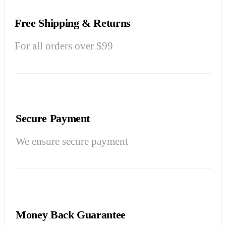
Free Shipping & Returns
For all orders over $99
Secure Payment
We ensure secure payment
Money Back Guarantee