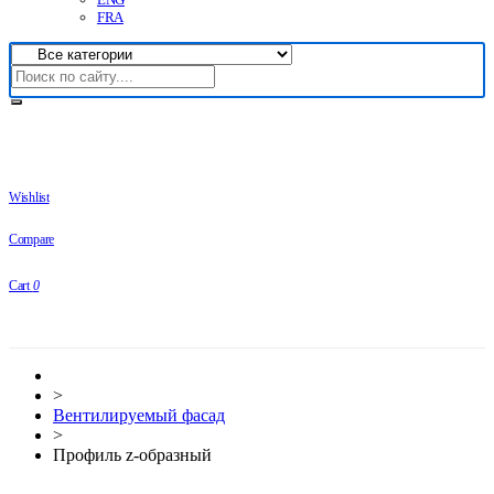
FRA
Wishlist
Compare
Cart
0
>
Вентилируемый фасад
>
Профиль z-образный