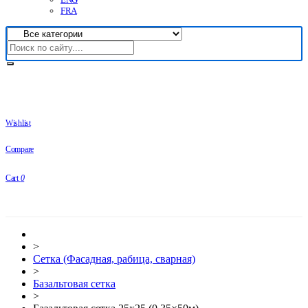
FRA
Wishlist
Compare
Cart
0
>
Сетка (Фасадная, рабица, сварная)
>
Базальтовая сетка
>