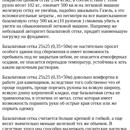
рулон весит 102 кг., означает 500 кв.м на легковой машине
железную сетку не увезёшь, надобно заказывать Газель, а это
вспомогательные затраты , но несмотря на все вышесказанное
базальтовую сетку 500 кв.м (10 рулонов ) сможешь убить и
увезти на обыкновенной легковой машине. Например же
небольшой авторитет базальтовой сетке, придаёт наименьшую
нагрузку на фундамент.
Базальтовая сетка 25х25 (0,35×50м) не настятельно просит
особого здания под сбережения и имеет возможность
пребывать под не закрытым небом, не опасается атмосферных
осадков, не опасается перепадов температур, устойчива к хоть
каким щелочным растворам.
Базальтовая сетка 25х25 (0,35×50м) довольно комфортна в
работе для каменщиков, вследствие того собственно что её
проще поднять, проще порезать рулоны на всякую ширину,
всякую длину кирпичной кладки, еще базальтовая сетка не
травмоопасна, в отличии от метал. сетке которая имеет
возможность поранить руки об острые края сетки или же
порвать одежку.
Базальтовая сетка считается больше крепкой и гибкой, а еще
весит значительно меньше железной тех же объемов. В
следствие этого она способна выдержать гигантские нагрузки