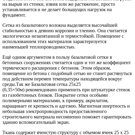
на вырыв из стенки, извив или же растяжение, просто
устанавливается и не делает большущих нагрузок на
фундамент.
Сетка из базальтового волокна выделяется высочайшей
стабильностью к деянию коррозии и тлению. Она считается
экологически незапятанной и термостойкой. Помещение с
использованием этих материалов характеризуется
наименьшей теплопроводимостью.
Ещё одним аргументом в пользу базальтовой сетки в
бетонных сооружениях считается один и тот же коэффициент
термического расширения с бетоном. Этим образом,
помещение из бетона с подобный сетью не станет растянуться
под действием перемен температуры находящейся вокруг
среды.Так же Базальтовая сетка 25х25
(0,35×50м) рекомендовано применить при штукатурке стенок
из газобетонных блоков. Покрытие сетки особыми
полимерными материалами, к примеру, акрилатом,
наращивает ее крепкость и адгезию. Магнитная инертность и
небольшая электропроводность предоставленного
строительного материала несомненно поможет гарантировать
зданию вспомогательный экран.
Ткань содержит ячеистую структуру с объемом ячеек 25 х 25