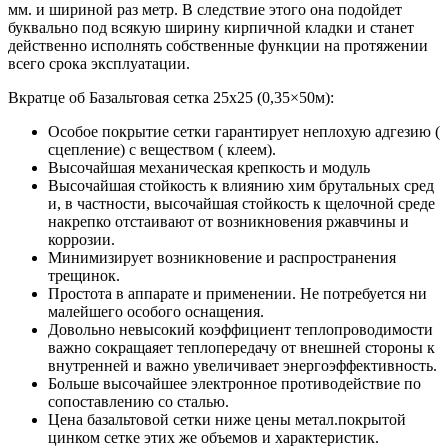
мм. и шириной раз метр. В следствие этого она подойдет
буквально под всякую ширину кирпичной кладки и станет
действенно исполнять собственные функции на протяжении
всего срока эксплуатации.
Вкратце об Базальтовая сетка 25х25 (0,35×50м):
Особое покрытие сетки гарантирует неплохую адгезию (
сцепление) с веществом ( клеем).
Высочайшая механическая крепкость и модуль
Высочайшая стойкость к влиянию хим брутальных сред
и, в частности, высочайшая стойкость к щелочной среде
накрепко отстаивают от возникновения ржавчины и
коррозии.
Минимизирует возникновение и распространения
трещинок.
Простота в аппарате и применении. Не потребуется ни
малейшего особого оснащения.
Довольно невысокий коэффициент теплопроводимости
важно сокращаяет теплопередачу от внешней стороны к
внутренней и важно увеличивает энергоэффективность.
Больше высочайшее электронное противодействие по
сопоставлению со сталью.
Цена базальтовой сетки ниже цены метал.покрытой
цинком сетке этих же объемов и характеристик.