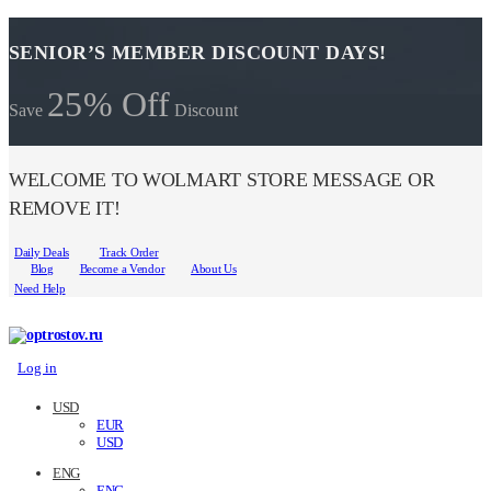
SENIOR’S MEMBER DISCOUNT DAYS!
25% Off
Save
Discount
WELCOME TO WOLMART STORE MESSAGE OR
REMOVE IT!
Daily Deals
Track Order
Blog
Become a Vendor
About Us
Need Help
Log in
USD
EUR
USD
ENG
ENG