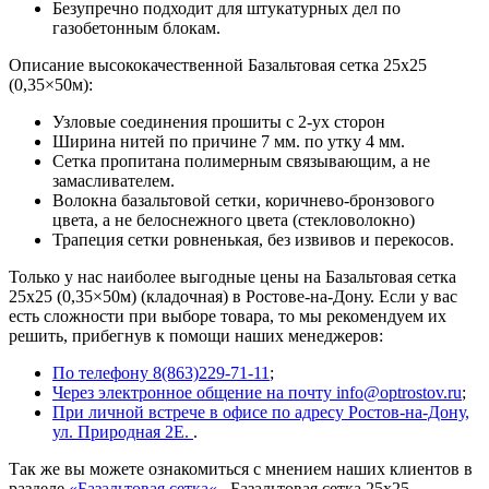
Безупречно подходит для штукатурных дел по
газобетонным блокам.
Описание высококачественной Базальтовая сетка 25х25
(0,35×50м):
Узловые соединения прошиты с 2-ух сторон
Ширина нитей по причине 7 мм. по утку 4 мм.
Сетка пропитана полимерным связывающим, а не
замасливателем.
Волокна базальтовой сетки, коричнево-бронзового
цвета, а не белоснежного цвета (стекловолокно)
Трапеция сетки ровненькая, без извивов и перекосов.
Только у нас наиболее выгодные цены на Базальтовая сетка
25х25 (0,35×50м) (кладочная) в Ростове-на-Дону. Если у вас
есть сложности при выборе товара, то мы рекомендуем их
решить, прибегнув к помощи наших менеджеров:
По телефону 8(863)229-71-11
;
Через электронное общение на почту info@optrostov.ru
;
При личной встрече в офисе по адресу Ростов-на-Дону,
ул. Природная 2Е.
.
Так же вы можете ознакомиться с мнением наших клиентов в
разделе
«
Базальтовая сетка
«
, Базальтовая сетка 25х25