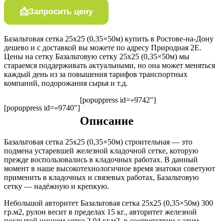
Запросить цену
Базальтовая сетка 25х25 (0,35×50м) купить в Ростове-на-Дону
дешево и с доставкой вы можете по адресу Природная 2Е.
Цены на сетку Базальтовую сетку 25х25 (0,35×50м) мы
стараемся поддерживать актуальными, но она может меняться
каждый день из за повышения тарифов транспортных
компаний, подорожания сырья и т.д.
[popuppress id=»9742″]
[popuppress id=»9740″]
Описание
Базальтовая сетка 25х25 (0,35×50м) строительная — это
подмена устаревшей железной кладочной сетке, которую
прежде воспользовались в кладочных работах. В данный
момент в наше высокотехнологичное время знатоки советуют
применить в кладочных и связевых работах, Базальтовую
сетку — надёжную и крепкую.
Небольшой авторитет Базальтовая сетка 25х25 (0,35×50м) 300
гр.м2, рулон весит в пределах 15 кг., авторитет железной
покрытой цинком сетке 2.04 кг.м2, в соответствии с этим