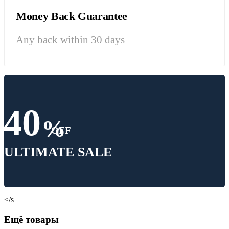
Money Back Guarantee
Any back within 30 days
40
%
OFF
ULTIMATE SALE
</s
Ещё товары