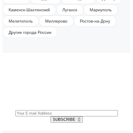
Каменск-Шахтинский
Луганск
Мариуполь
Мелитополь
Миллерово
Ростов-на-Дону
Другие города России
SUBSCRIBE TO OUR NEWSLETTER
Get all the latest information on Events, Sales and
Offers.
SUBSCRIBE