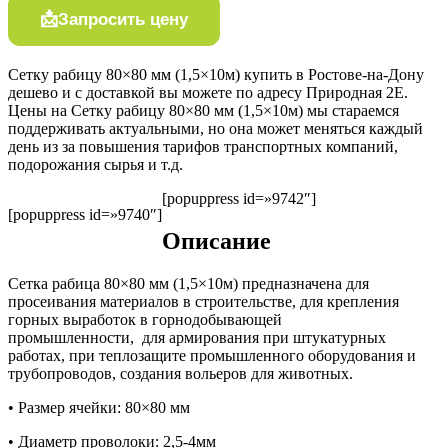
Запросить цену
Сетку рабицу 80×80 мм (1,5×10м) купить в Ростове-на-Дону
дешево и с доставкой вы можете по адресу Природная 2Е.
Цены на Сетку рабицу 80×80 мм (1,5×10м) мы стараемся
поддерживать актуальными, но она может меняться каждый
день из за повышения тарифов транспортных компаний,
подорожания сырья и т.д.
[popuppress id=»9742″]
[popuppress id=»9740″]
Описание
Сетка рабица 80×80 мм (1,5×10м) предназначена для
просеивания материалов в строительстве, для крепления
горных выработок в горнодобывающей
промышленности, для армирования при штукатурных
работах, при теплозащите промышленного оборудования и
трубопроводов, создания вольеров для животных.
• Размер ячейки: 80×80 мм
• Диаметр проволоки: 2,5-4мм