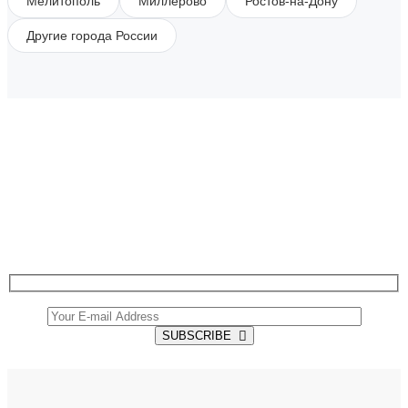
Мелитополь
Миллерово
Ростов-на-Дону
Другие города России
SUBSCRIBE TO OUR NEWSLETTER
Get all the latest information on Events, Sales and
Offers.
SUBSCRIBE