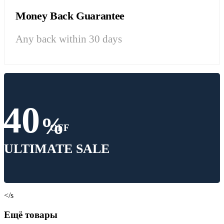
Money Back Guarantee
Any back within 30 days
40
%
OFF
ULTIMATE SALE
</s
Ещё товары