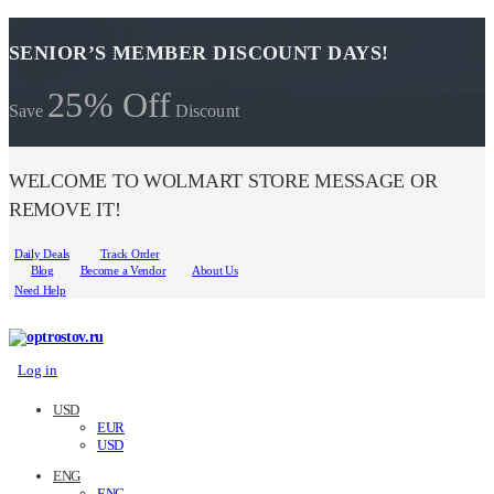
SENIOR’S MEMBER DISCOUNT DAYS!
25% Off
Save
Discount
WELCOME TO WOLMART STORE MESSAGE OR
REMOVE IT!
Daily Deals
Track Order
Blog
Become a Vendor
About Us
Need Help
Log in
USD
EUR
USD
ENG
ENG