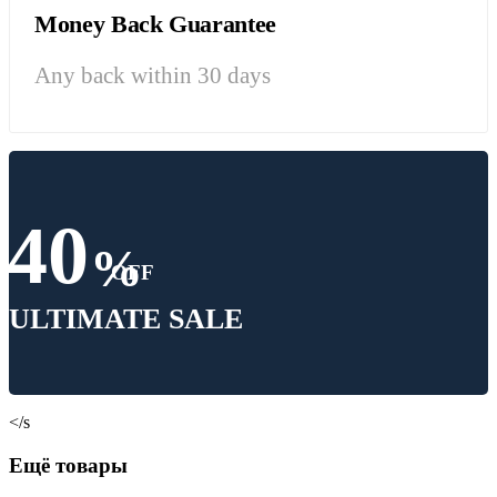
Money Back Guarantee
Any back within 30 days
40
%
OFF
ULTIMATE SALE
</s
Ещё товары