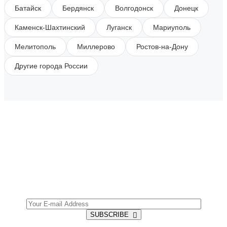
Батайск
Бердянск
Волгодонск
Донецк
Каменск-Шахтинский
Луганск
Мариуполь
Мелитополь
Миллерово
Ростов-на-Дону
Другие города России
SUBSCRIBE TO OUR NEWSLETTER
Get all the latest information on Events, Sales and
Offers.
SUBSCRIBE