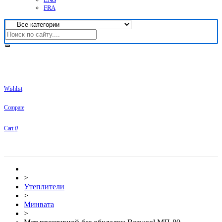
FRA
Wishlist
Compare
Cart
0
>
Утеплители
>
Минвата
>