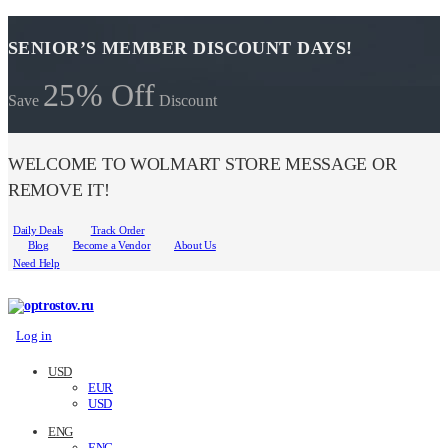
SENIOR’S MEMBER DISCOUNT DAYS!
25% Off
Save
Discount
WELCOME TO WOLMART STORE MESSAGE OR
REMOVE IT!
Daily Deals
Track Order
Blog
Become a Vendor
About Us
Need Help
Log in
USD
EUR
USD
ENG
ENG