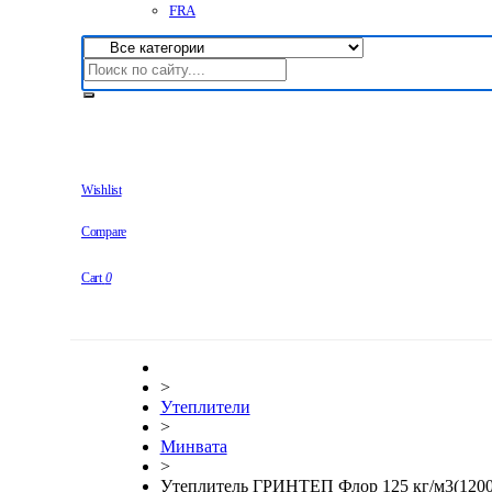
FRA
Wishlist
Compare
Cart
0
>
Утеплители
>
Минвата
>
Утеплитель ГРИНТЕП Флор 125 кг/м3(1200