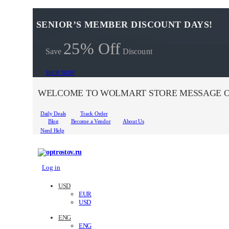
SENIOR’S MEMBER DISCOUNT DAYS!
25% Off
Save
Discount
SHOP NOW
WELCOME TO WOLMART STORE MESSAGE O
Daily Deals
Track Order
Blog
Become a Vendor
About Us
Need Help
Log in
USD
EUR
USD
ENG
ENG