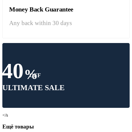
Money Back Guarantee
Any back within 30 days
40
%
OFF
ULTIMATE SALE
</s
Ещё товары