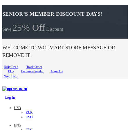
SENIOR’S MEMBER DISCOUNT DAYS!
25% Off
Save
Discount
WELCOME TO WOLMART STORE MESSAGE OR
REMOVE IT!
Daily Deals
Track Order
Blog
Become a Vendor
About Us
Need Help
Log in
USD
EUR
USD
ENG
ENG