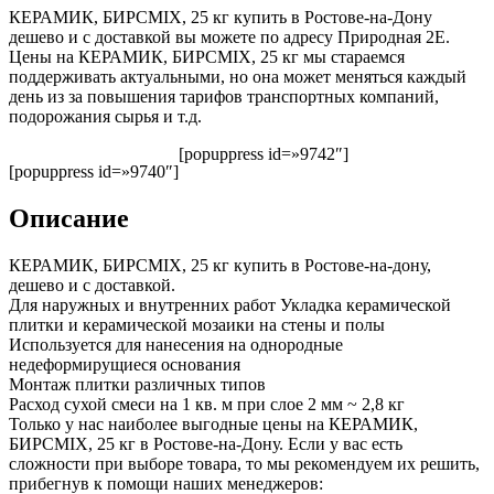
КЕРАМИК, БИРСMIX, 25 кг купить в Ростове-на-Дону
дешево и с доставкой вы можете по адресу Природная 2Е.
Цены на КЕРАМИК, БИРСMIX, 25 кг мы стараемся
поддерживать актуальными, но она может меняться каждый
день из за повышения тарифов транспортных компаний,
подорожания сырья и т.д.
[popuppress id=»9742″]
[popuppress id=»9740″]
Описание
КЕРАМИК, БИРСMIX, 25 кг купить в Ростове-на-дону,
дешево и с доставкой.
Для наружных и внутренних работ Укладка керамической
плитки и керамической мозаики на стены и полы
Используется для нанесения на однородные
недеформирущиеся основания
Монтаж плитки различных типов
Расход сухой смеси на 1 кв. м при слое 2 мм ~ 2,8 кг
Только у нас наиболее выгодные цены на КЕРАМИК,
БИРСMIX, 25 кг в Ростове-на-Дону. Если у вас есть
сложности при выборе товара, то мы рекомендуем их решить,
прибегнув к помощи наших менеджеров: