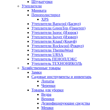
Штукатурки
Утеплители
Минвата
Пенополистирол
XPS
Утеплители Baswool (Басвул)
Утеплители GreenTep (Гринтеп)
Утеплители Isoroc (Изорок)
Утеплители Isover (Изовер)
Утеплители Knauf (Кнауф)
Утеплители Rockwool (Роквул)
Утеплители ThermoWool
Утеплители URSA
Утеплитель ПЕНОПЛЭКС
Утеплитель ТЕХНОНИКОЛЬ
Хозяйственные товары
Замки
Садовые инструменты и инвентарь
Лопаты
Черенки
Товары для уборки
Ведра
Веники
Дезинфицирующие средства
Мешки