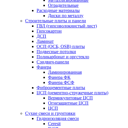
Металлизированные
Оградительные
Расходные материалы
Диски по металлу
Строительные плиты и панели
ГВЛ (гипсоволокнистый лист)
Гипсокартон
ДСП
Ламинат
ОСП (ОСБ, OSB) плиты
Подвесные потолки
Поликарбонат и оргстекло
Сэндвич-панели
Фанера
Ламинированная
Фанера ФК
Фанера ФСФ
Фиброцементные плиты
ЦСП (цементно-стружечные плиты)
Вермикулитовые ЦСП
Огнезащитные ЦСП
ЦСП
Сухие смеси и грунтовки
Гидроизоляция смеси
Ceresit