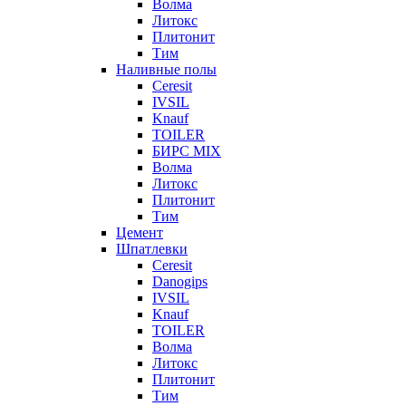
Волма
Литокс
Плитонит
Тим
Наливные полы
Ceresit
IVSIL
Knauf
TOILER
БИРС MIX
Волма
Литокс
Плитонит
Тим
Цемент
Шпатлевки
Ceresit
Danogips
IVSIL
Knauf
TOILER
Волма
Литокс
Плитонит
Тим