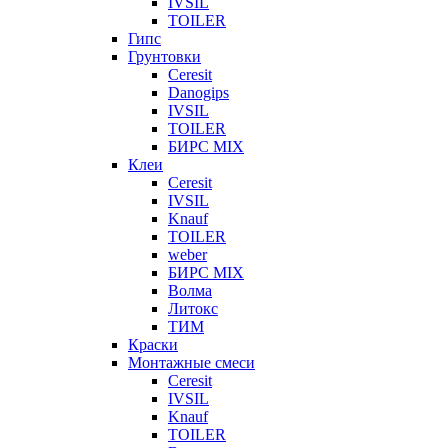
IVSIL
TOILER
Гипс
Грунтовки
Ceresit
Danogips
IVSIL
TOILER
БИРС MIX
Клеи
Ceresit
IVSIL
Knauf
TOILER
weber
БИРС MIX
Волма
Литокс
ТИМ
Краски
Монтажные смеси
Ceresit
IVSIL
Knauf
TOILER