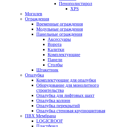
Пенополистирол
XPS
Могилев
Ограждения
Временные ограждения
Модульные ограждения
Панельные ограждения
Аксессуары
Ворота
Калитки
Комплектующие
Панели
Столбы
Штакетник
Опалубка
Комплектующие для опалубки
Оборудование для монолитного
строительства
Опалубка для лифтовых шахт
Опалубка колонн
Опалубка перекрытий
Опалубка стеновая крупнощитовая
ПВХ Мембрана
LOGICROOF
Плaстфoил