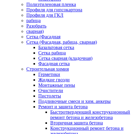
Полиэтиленовая пленка
Профиля для гипсокартона
Профиля для ГКЛ
рабица
Разобрать
сварная)
Сетка (Фасадная
Сетка (Фасадная, рабица, сварная)
Базальтовая сетка
Сетка рабица
Сетка сварная (кладочная)
Фасадная сетка
Строительная химия
Герметики
Жидкие гвозди
Монтажные пены
Очистители
Пистолеты
Подливочные смеси и хим. анкеры
Ремонт и защита бетона
Быстротвердеющий конструкционный
ремонт бетона и железобетона
Вторичная защита бетона
Конструкционный ремонт бетона и
железобетона