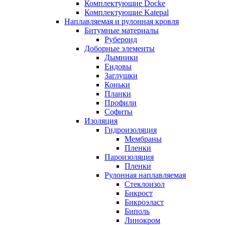
Комплектующие Docke
Комплектующие Katepal
Наплавляемая и рулонная кровля
Битумные материалы
Рубероид
Доборные элементы
Дымники
Ендовы
Заглушки
Коньки
Планки
Профили
Софиты
Изоляция
Гидроизоляция
Мембраны
Пленки
Пароизоляция
Пленки
Рулонная наплавляемая
Cтеклоизол
Бикрост
Бикроэласт
Биполь
Линокром