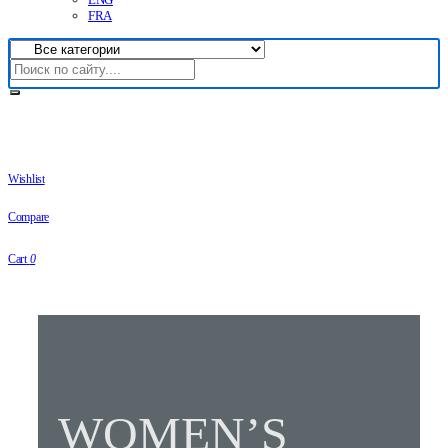
FRA
Wishlist
Compare
Cart
0
WOMEN’S