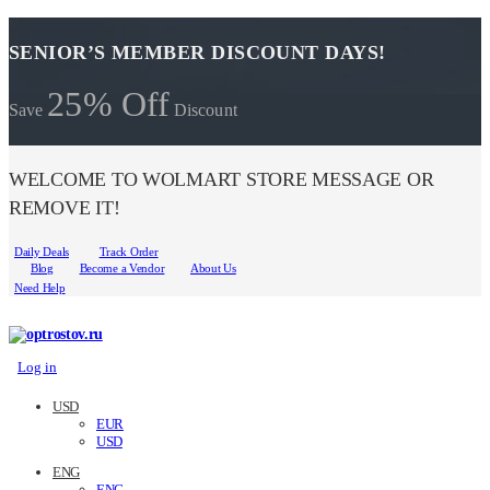
SENIOR’S MEMBER DISCOUNT DAYS!
25% Off
Save
Discount
WELCOME TO WOLMART STORE MESSAGE OR
REMOVE IT!
Daily Deals
Track Order
Blog
Become a Vendor
About Us
Need Help
Log in
USD
EUR
USD
ENG
ENG