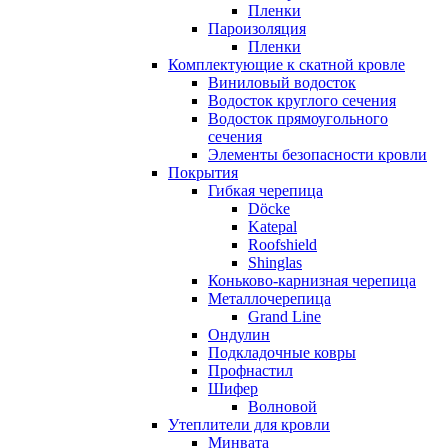
Пленки
Пароизоляция
Пленки
Комплектующие к скатной кровле
Виниловый водосток
Водосток круглого сечения
Водосток прямоугольного
сечения
Элементы безопасности кровли
Покрытия
Гибкая черепица
Döcke
Katepal
Roofshield
Shinglas
Коньково-карнизная черепица
Металлочерепица
Grand Line
Ондулин
Подкладочные ковры
Профнастил
Шифер
Волновой
Утеплители для кровли
Минвата