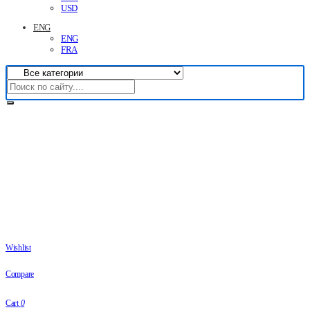
USD
ENG
ENG
FRA
Wishlist
Compare
Cart
0