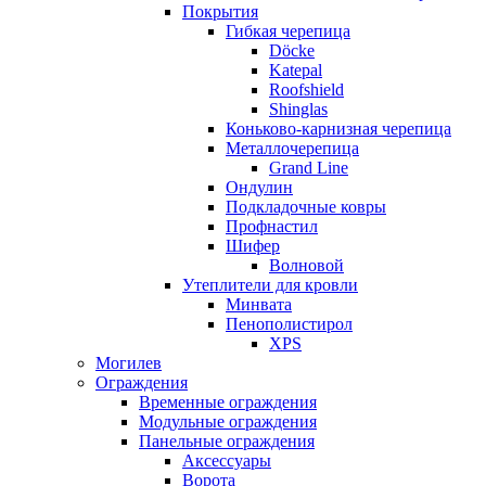
Покрытия
Гибкая черепица
Döcke
Katepal
Roofshield
Shinglas
Коньково-карнизная черепица
Металлочерепица
Grand Line
Ондулин
Подкладочные ковры
Профнастил
Шифер
Волновой
Утеплители для кровли
Минвата
Пенополистирол
XPS
Могилев
Ограждения
Временные ограждения
Модульные ограждения
Панельные ограждения
Аксессуары
Ворота