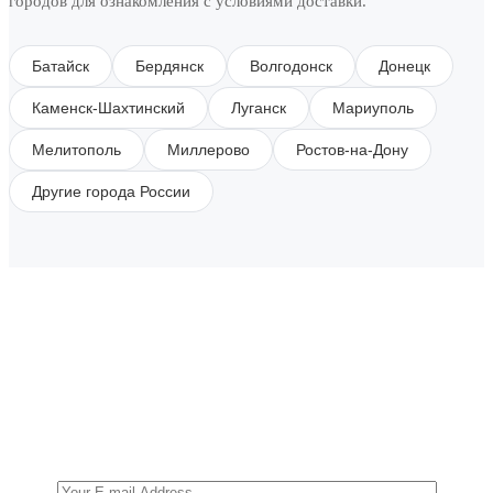
городов для ознакомления с условиями доставки.
Батайск
Бердянск
Волгодонск
Донецк
Каменск-Шахтинский
Луганск
Мариуполь
Мелитополь
Миллерово
Ростов-на-Дону
Другие города России
SUBSCRIBE TO OUR NEWSLETTER
Get all the latest information on Events, Sales and
Offers.