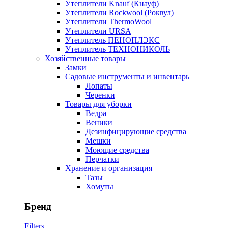
Утеплители Knauf (Кнауф)
Утеплители Rockwool (Роквул)
Утеплители ThermoWool
Утеплители URSA
Утеплитель ПЕНОПЛЭКС
Утеплитель ТЕХНОНИКОЛЬ
Хозяйственные товары
Замки
Садовые инструменты и инвентарь
Лопаты
Черенки
Товары для уборки
Ведра
Веники
Дезинфицирующие средства
Мешки
Моющие средства
Перчатки
Хранение и организация
Тазы
Хомуты
Бренд
Filters