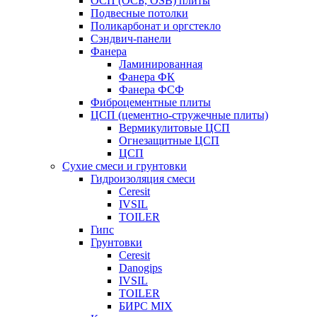
ОСП (ОСБ, OSB) плиты
Подвесные потолки
Поликарбонат и оргстекло
Сэндвич-панели
Фанера
Ламинированная
Фанера ФК
Фанера ФСФ
Фиброцементные плиты
ЦСП (цементно-стружечные плиты)
Вермикулитовые ЦСП
Огнезащитные ЦСП
ЦСП
Сухие смеси и грунтовки
Гидроизоляция смеси
Ceresit
IVSIL
TOILER
Гипс
Грунтовки
Ceresit
Danogips
IVSIL
TOILER
БИРС MIX