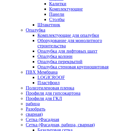
Калитки
Комплектующие
Панели
Столбы
Штакетник
Опалубка
Комплектующие для опалубки
Оборудование для монолитного
строительства
Опалубка для лифтовых шахт
Опалубка колонн
Опалубка перекрытий
Опалубка стеновая крупнощитовая
ПВХ Мембрана
LOGICROOF
Плaстфoил
Полиэтиленовая пленка
Профиля для гипсокартона
Профиля для ГКЛ
рабица
Разобрать
сварная)
Сетка (Фасадная
Сетка (Фасадная, рабица, сварная)
Базальтовая сетка