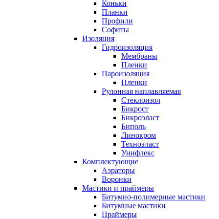
Коньки
Планки
Профили
Софиты
Изоляция
Гидроизоляция
Мембраны
Пленки
Пароизоляция
Пленки
Рулонная наплавляемая
Cтеклоизол
Бикрост
Бикроэласт
Биполь
Линокром
Техноэласт
Унифлекс
Комплектующие
Аэраторы
Воронки
Мастики и праймеры
Битумно-полимерные мастики
Битумные мастики
Праймеры