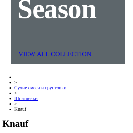
Season
VIEW ALL COLLECTION
>
Сухие смеси и грунтовки
>
Шпатлевки
>
Knauf
Knauf