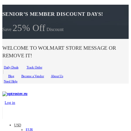
SENIOR’S MEMBER DISCOUNT DAYS!
25% Off
Save
Discount
WELCOME TO WOLMART STORE MESSAGE OR
REMOVE IT!
Daily Deals
Track Order
Blog
Become a Vendor
About Us
Need Help
Log in
USD
EUR