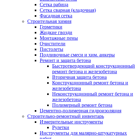
Сетка рабица
Сетка сварная (кладочная)
Фасадная сетка
Строительная химия
Герметики
Жидкие гвозди
Монтажные пены
Очистители
Пистолеты
Подливочные смеси и хим. анкеры
Ремонт и защита бетона
Быстротвердеющий конструкционный
ремонт бетона и железобетона
Вторичная защита бетона
Конструкционный ремонт бетона и
железобетона
Неконструкционный ремонт бетона и
железобетона
Полимерный ремонт бетона
Цементно-полимерная гидроизоляция
Строительно-ремонтный инвентарь
Измерительные инструменты
Рулетки
Инструменты для малярно-штукатурных
работ