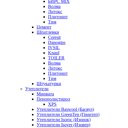
БИРС MIX
Волма
Литокс
Плитонит
Тим
Цемент
Шпатлевки
Ceresit
Danogips
IVSIL
Knauf
TOILER
Волма
Литокс
Плитонит
Тим
Штукатурки
Утеплители
Минвата
Пенополистирол
XPS
Утеплители Baswool (Басвул)
Утеплители GreenTep (Гринтеп)
Утеплители Isoroc (Изорок)
Утеплители Isover (Изовер)