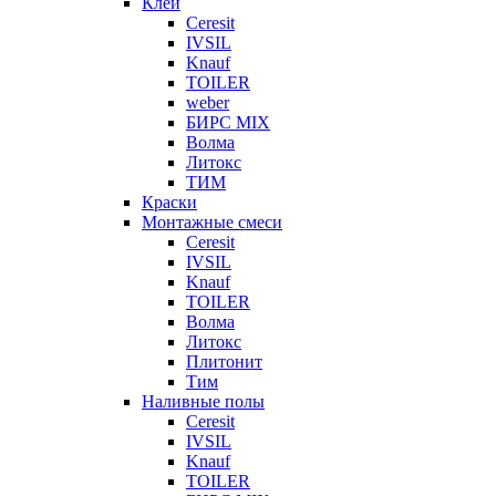
Клеи
Ceresit
IVSIL
Knauf
TOILER
weber
БИРС MIX
Волма
Литокс
ТИМ
Краски
Монтажные смеси
Ceresit
IVSIL
Knauf
TOILER
Волма
Литокс
Плитонит
Тим
Наливные полы
Ceresit
IVSIL
Knauf
TOILER