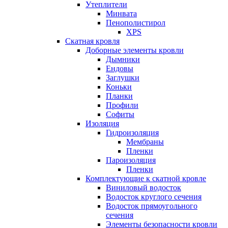
Утеплители
Минвата
Пенополистирол
XPS
Скатная кровля
Доборные элементы кровли
Дымники
Ендовы
Заглушки
Коньки
Планки
Профили
Софиты
Изоляция
Гидроизоляция
Мембраны
Пленки
Пароизоляция
Пленки
Комплектующие к скатной кровле
Виниловый водосток
Водосток круглого сечения
Водосток прямоугольного
сечения
Элементы безопасности кровли