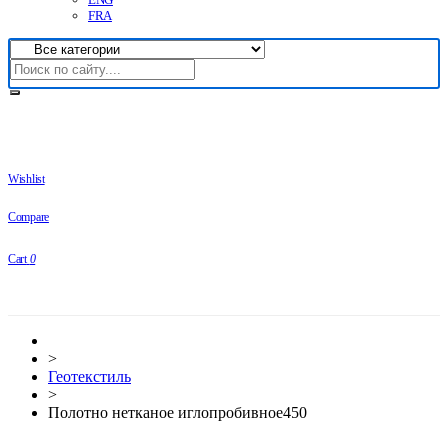
FRA
Wishlist
Compare
Cart
0
>
Геотекстиль
>
Полотно нетканое иглопробивное450