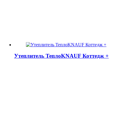
Утеплитель ТеплоKNAUF Коттедж +