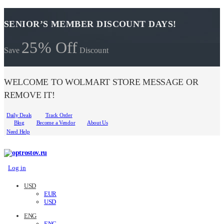
SENIOR’S MEMBER DISCOUNT DAYS!
25% Off
Save
Discount
WELCOME TO WOLMART STORE MESSAGE OR
REMOVE IT!
Daily Deals
Track Order
Blog
Become a Vendor
About Us
Need Help
Log in
USD
EUR
USD
ENG
ENG