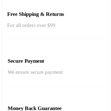
Free Shipping & Returns
For all orders over $99
Secure Payment
We ensure secure payment
Money Back Guarantee