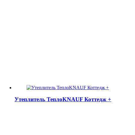
Утеплитель ТеплоKNAUF Коттедж +