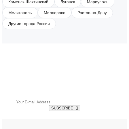
Каменск-Шахтинский
Луганск
Мариуполь
Мелитополь
Миллерово
Ростов-на-Дону
Другие города России
SUBSCRIBE TO OUR NEWSLETTER
Get all the latest information on Events, Sales and
Offers.
SUBSCRIBE