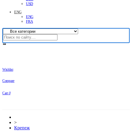
USD
ENG
ENG
FRA
Wishlist
Compare
Cart
0
>
Крепеж