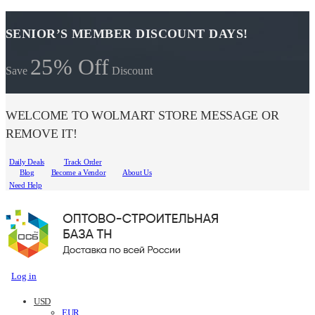
SENIOR’S MEMBER DISCOUNT DAYS!
25% Off
Save
Discount
WELCOME TO WOLMART STORE MESSAGE OR
REMOVE IT!
Daily Deals
Track Order
Blog
Become a Vendor
About Us
Need Help
Log in
USD
EUR