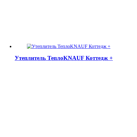
Утеплитель ТеплоKNAUF Коттедж +