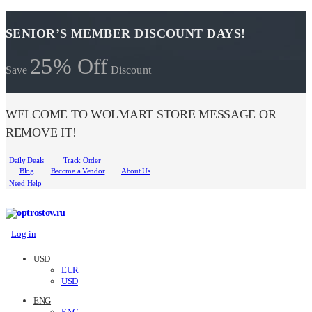
SENIOR’S MEMBER DISCOUNT DAYS!
25% Off
Save
Discount
WELCOME TO WOLMART STORE MESSAGE OR
REMOVE IT!
Daily Deals
Track Order
Blog
Become a Vendor
About Us
Need Help
Log in
USD
EUR
USD
ENG
ENG