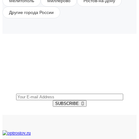
Мелитополь
Миллерово
Ростов-на-Дону
Другие города России
SUBSCRIBE TO OUR NEWSLETTER
Get all the latest information on Events, Sales and
Offers.
SUBSCRIBE