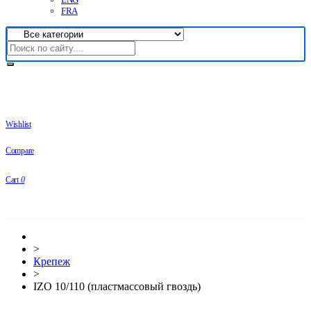
FRA
Wishlist
Compare
Cart
0
>
Крепеж
>
IZO 10/110 (пластмассовый гвоздь)