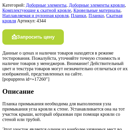
Категорий:
Доборные элементы
,
Доборные элементы кровли
,
Комплектующие к скатной кровле
,
Кровельные материалы
,
Наплавляемая и рулонная кровля
,
Планки
,
Планки
,
Скатная
кровля
Артикул:
4344
Запросить цену
Данные о ценах и наличии товаров находятся в режиме
тестирования. Пожалуйста, уточняйте точную стоимость и
наличие товаров у менеджеров. Внимание! Действительный
цвет и текстура товаров могут незначительно отличаться от их
изображений, представленных на сайте.
[popuppress id=»17260″]
Описание
Планка примыкания необходима для выполнения узла
примыкания угла кровли к стене. Устанавливается она на тот
участок крыши, который образован при помощи кровли со
стеной или трубой.
Этот участок является одним из наиболее уязвимых мест во