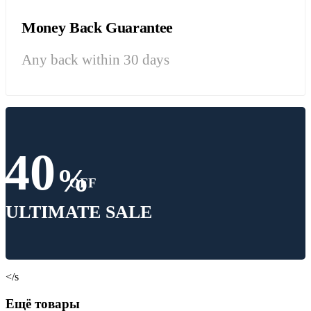
Money Back Guarantee
Any back within 30 days
40
%
OFF
ULTIMATE SALE
</s
Ещё товары