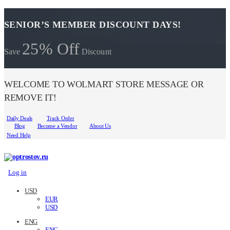
SENIOR’S MEMBER DISCOUNT DAYS!
25% Off
Save
Discount
WELCOME TO WOLMART STORE MESSAGE OR
REMOVE IT!
Daily Deals
Track Order
Blog
Become a Vendor
About Us
Need Help
Log in
USD
EUR
USD
ENG
ENG