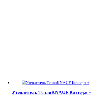
Утеплитель ТеплоKNAUF Коттедж +