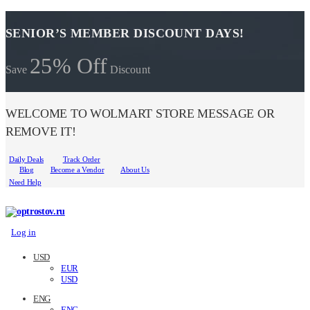
SENIOR’S MEMBER DISCOUNT DAYS!
25% Off
Save
Discount
WELCOME TO WOLMART STORE MESSAGE OR
REMOVE IT!
Daily Deals
Track Order
Blog
Become a Vendor
About Us
Need Help
Log in
USD
EUR
USD
ENG
ENG