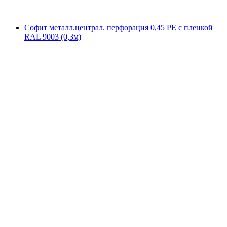
Софит металл.централ. перфорация 0,45 РЕ с пленкой
RAL 9003 (0,3м)