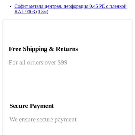
Софит металл.централ. перфорация 0,45 РЕ с пленкой
RAL 9003 (0,8м)
Free Shipping & Returns
For all orders over $99
Secure Payment
We ensure secure payment