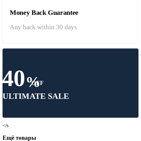
Money Back Guarantee
Any back within 30 days
40
%
OFF
ULTIMATE SALE
</s
Ещё товары