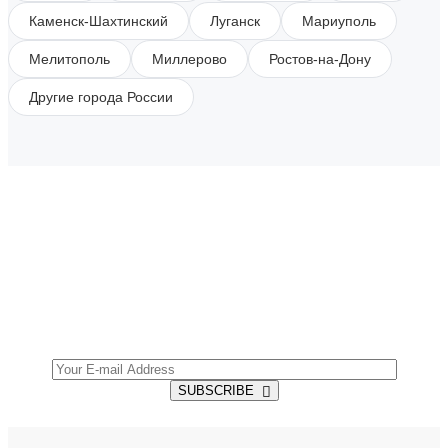
Каменск-Шахтинский
Луганск
Мариуполь
Мелитополь
Миллерово
Ростов-на-Дону
Другие города России
SUBSCRIBE TO OUR NEWSLETTER
Get all the latest information on Events, Sales and
Offers.
SUBSCRIBE