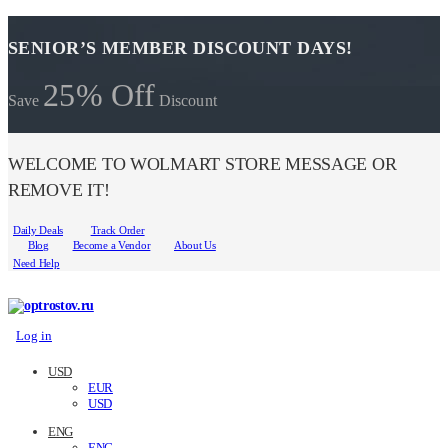
SENIOR’S MEMBER DISCOUNT DAYS!
25% Off
Save
Discount
WELCOME TO WOLMART STORE MESSAGE OR
REMOVE IT!
Daily Deals
Track Order
Blog
Become a Vendor
About Us
Need Help
Log in
USD
EUR
USD
ENG
ENG